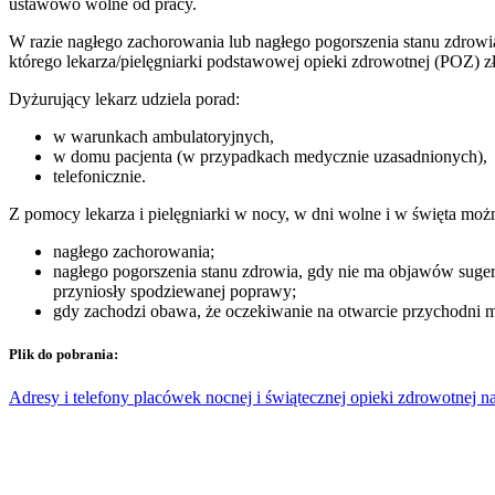
ustawowo wolne od pracy.
W razie nagłego zachorowania lub nagłego pogorszenia stanu zdrowia
którego lekarza/pielęgniarki podstawowej opieki zdrowotnej (POZ) zł
Dyżurujący lekarz udziela porad:
w warunkach ambulatoryjnych,
w domu pacjenta (w przypadkach medycznie uzasadnionych),
telefonicznie.
Z pomocy lekarza i pielęgniarki w nocy, w dni wolne i w święta możn
nagłego zachorowania;
nagłego pogorszenia stanu zdrowia, gdy nie ma objawów sugeru
przyniosły spodziewanej poprawy;
gdy zachodzi obawa, że oczekiwanie na otwarcie przychodni m
Plik do pobrania:
Adresy i telefony placówek nocnej i świątecznej opieki zdrowotnej 