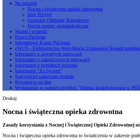
Na ratunek
Nocna i świąteczna opieka zdrowotna
Izby Przyjęć
Szpitalne Oddziały Ratunkowe
Nocna pomoc stomatologiczna
Skargi i wnioski
Prawa Pacjenta
Internetowe Konto Pacjenta
eWUŚ - Elektroniczna Weryfikacja Uprawnień Świadczeniobi
Informator o zawartych umowach
Informator o zakończonych umowach
Informator o terminach leczenia
Informator "Za życiem"
Najczęściej zadawane pytania
Rejestracja on-line
Wydarzenia w ramach projektu "Opieka koordynowana w PO
Drukuj
Nocna i świąteczna opieka zdrowotna
Zasady korzystania z Nocnej i Świątecznej Opieki Zdrowotnej od
Nocna i świąteczna opieka zdrowotna to świadczenia w zakresie pod