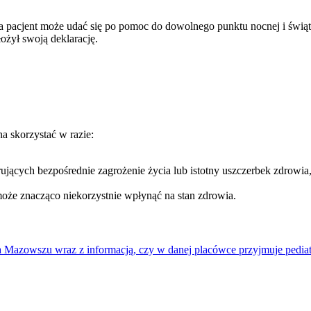
 pacjent może udać się po pomoc do dowolnego punktu nocnej i świątec
ożył swoją deklarację.
a skorzystać w razie:
jących bezpośrednie zagrożenie życia lub istotny uszczerbek zdrowia,
oże znacząco niekorzystnie wpłynąć na stan zdrowia.
na Mazowszu wraz z informacją, czy w danej placówce przyjmuje pediat