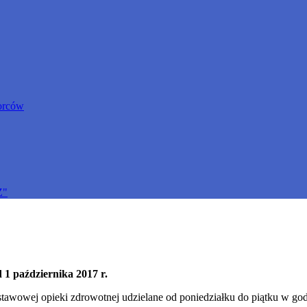
orców
Z"
 1 października 2017 r.
stawowej opieki zdrowotnej udzielane od poniedziałku do piątku w go