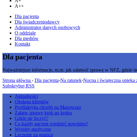
A+
A++
Dla pacjenta
Dla świadczeniodawcy
Administrator danych osobowych
O oddziale
Dla mediów
Kontakt
Dla pacjenta
Najważniejsze informacje, m.in. jak załatwić sprawę w NFZ, gdzie si
Strona główna
›
Dla pacjenta
›
Na ratunek
›
Nocna i świąteczna opieka
Subskrybuj RSS
Aktualności
Obsługa klientów
Profilaktyka chorób na Mazowszu
Załatw sprawę krok po kroku
Gdzie się leczyć?
Co każdy pacjent wiedzieć powinien?
Wyroby medyczne
Leczenie za granicą