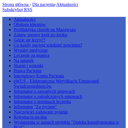
Strona główna
›
Dla pacjenta
›
Aktualności
Subskrybuj RSS
Aktualności
Obsługa klientów
Profilaktyka chorób na Mazowszu
Załatw sprawę krok po kroku
Gdzie się leczyć?
Co każdy pacjent wiedzieć powinien?
Wyroby medyczne
Leczenie za granicą
Na ratunek
Skargi i wnioski
Prawa Pacjenta
Internetowe Konto Pacjenta
eWUŚ - Elektroniczna Weryfikacja Uprawnień
Świadczeniobiorców
Informator o zawartych umowach
Informator o zakończonych umowach
Informator o terminach leczenia
Informator "Za życiem"
Najczęściej zadawane pytania
Rejestracja on-line
Wydarzenia w ramach projektu "Opieka koordynowana w
POZ"