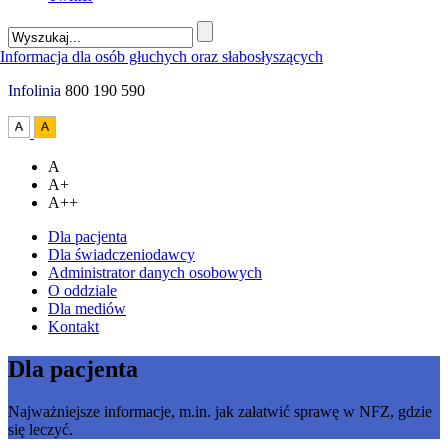
Infolinia
800 190 590
A
A+
A++
Dla pacjenta
Dla świadczeniodawcy
Administrator danych osobowych
O oddziale
Dla mediów
Kontakt
Dla pacjenta
Najważniejsze informacje, m.in. jak załatwić sprawę w NFZ, gdzie
się leczyć.