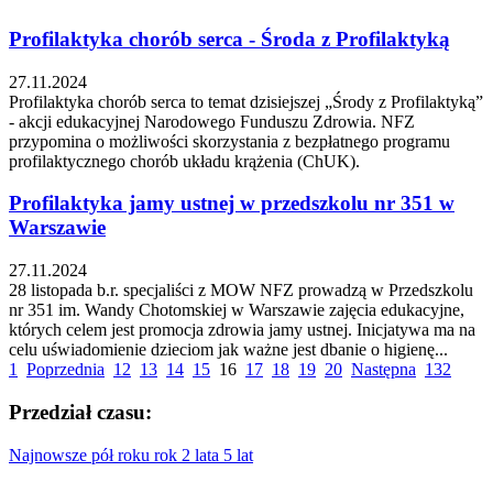
Profilaktyka chorób serca - Środa z Profilaktyką
27.11.2024
Profilaktyka chorób serca to temat dzisiejszej „Środy z Profilaktyką”
- akcji edukacyjnej Narodowego Funduszu Zdrowia. NFZ
przypomina o możliwości skorzystania z bezpłatnego programu
profilaktycznego chorób układu krążenia (ChUK).
Profilaktyka jamy ustnej w przedszkolu nr 351 w
Warszawie
27.11.2024
28 listopada b.r. specjaliści z MOW NFZ prowadzą w Przedszkolu
nr 351 im. Wandy Chotomskiej w Warszawie zajęcia edukacyjne,
których celem jest promocja zdrowia jamy ustnej. Inicjatywa ma na
celu uświadomienie dzieciom jak ważne jest dbanie o higienę...
1
Poprzednia
12
13
14
15
16
17
18
19
20
Następna
132
Przedział czasu:
Najnowsze
pół roku
rok
2 lata
5 lat