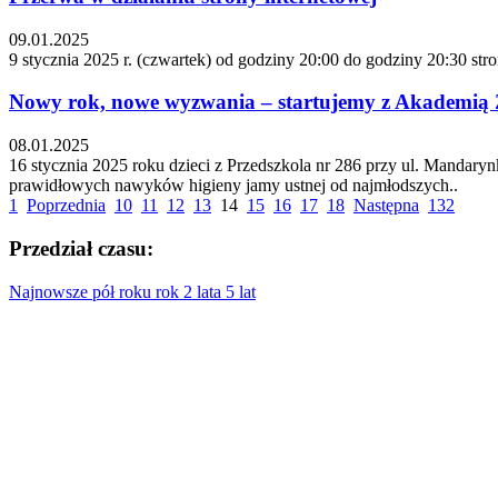
09.01.2025
9 stycznia 2025 r. (czwartek) od godziny 20:00 do godziny 20:30 st
Nowy rok, nowe wyzwania – startujemy z Akademią
08.01.2025
16 stycznia 2025 roku dzieci z Przedszkola nr 286 przy ul. Mandar
prawidłowych nawyków higieny jamy ustnej od najmłodszych..
1
Poprzednia
10
11
12
13
14
15
16
17
18
Następna
132
Przedział czasu:
Najnowsze
pół roku
rok
2 lata
5 lat