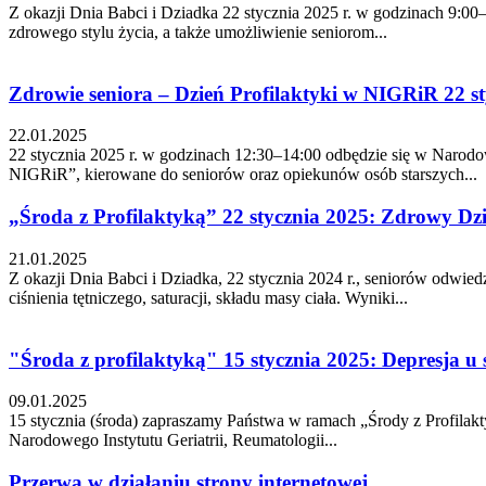
Z okazji Dnia Babci i Dziadka 22 stycznia 2025 r. w godzinach 9:0
zdrowego stylu życia, a także umożliwienie seniorom...
Zdrowie seniora – Dzień Profilaktyki w NIGRiR 22 st
22.01.2025
22 stycznia 2025 r. w godzinach 12:30–14:00 odbędzie się w Narodow
NIGRiR”, kierowane do seniorów oraz opiekunów osób starszych...
„Środa z Profilaktyką” 22 stycznia 2025: Zdrowy D
21.01.2025
Z okazji Dnia Babci i Dziadka, 22 stycznia 2024 r., seniorów odw
ciśnienia tętniczego, saturacji, składu masy ciała. Wyniki...
"Środa z profilaktyką" 15 stycznia 2025: Depresja u
09.01.2025
15 stycznia (środa) zapraszamy Państwa w ramach „Środy z Profilak
Narodowego Instytutu Geriatrii, Reumatologii...
Przerwa w działaniu strony internetowej