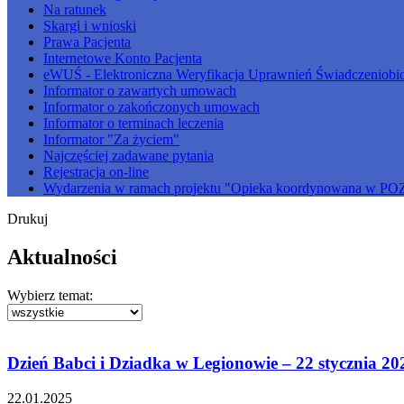
Na ratunek
Skargi i wnioski
Prawa Pacjenta
Internetowe Konto Pacjenta
eWUŚ - Elektroniczna Weryfikacja Uprawnień Świadczeniobi
Informator o zawartych umowach
Informator o zakończonych umowach
Informator o terminach leczenia
Informator "Za życiem"
Najczęściej zadawane pytania
Rejestracja on-line
Wydarzenia w ramach projektu "Opieka koordynowana w PO
Drukuj
Aktualności
Wybierz temat:
Dzień Babci i Dziadka w Legionowie – 22 stycznia 202
22.01.2025