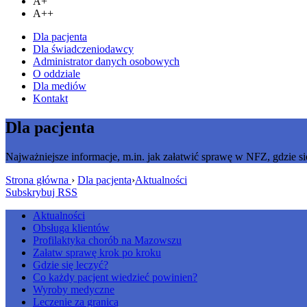
A+
A++
Dla pacjenta
Dla świadczeniodawcy
Administrator danych osobowych
O oddziale
Dla mediów
Kontakt
Dla pacjenta
Najważniejsze informacje, m.in. jak załatwić sprawę w NFZ, gdzie si
Strona główna
›
Dla pacjenta
›
Aktualności
Subskrybuj RSS
Aktualności
Obsługa klientów
Profilaktyka chorób na Mazowszu
Załatw sprawę krok po kroku
Gdzie się leczyć?
Co każdy pacjent wiedzieć powinien?
Wyroby medyczne
Leczenie za granicą