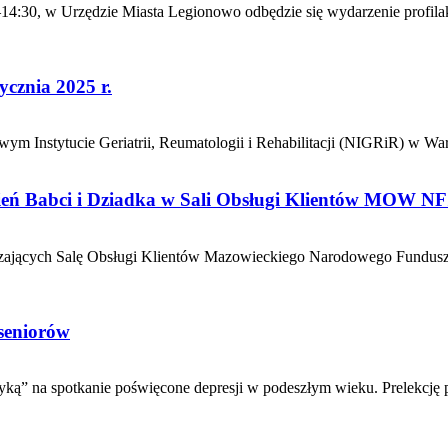
0–14:30, w Urzędzie Miasta Legionowo odbędzie się wydarzenie profil
ycznia 2025 r.
ym Instytucie Geriatrii, Reumatologii i Rehabilitacji (NIGRiR) w War
zień Babci i Dziadka w Sali Obsługi Klientów MOW N
iedzających Salę Obsługi Klientów Mazowieckiego Narodowego Fundus
 seniorów
tyką” na spotkanie poświęcone depresji w podeszłym wieku. Prelekcję