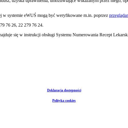
Fundusz, uzyska uprawnienia, umożliwiające wskazanym przez niego, op
nej w systemie eWUŚ mogą być weryfikowane m.in. poprzez
przeglądar
79 76 26, 22 279 76 24.
ajduje się w instrukcji obsługi Systemu Numerowania Recept Lekars
Deklaracja dostępności
Polityka cookies