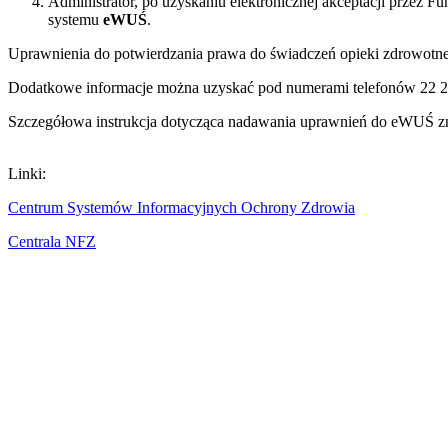
Administrator, po uzyskaniu elektronicznej akceptacji przez 
systemu
eWUŚ
.
Uprawnienia do potwierdzania prawa do świadczeń opieki zdrowot
Dodatkowe informacje można uzyskać pod numerami telefonów
22 2
Szczegółowa instrukcja dotycząca nadawania uprawnień do eWUŚ zn
Linki:
Centrum Systemów Informacyjnych Ochrony Zdrowia
Centrala NFZ