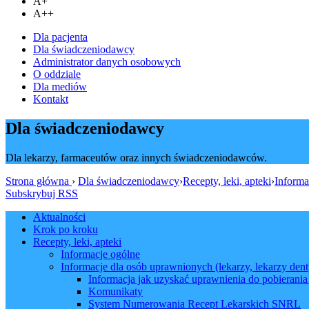
A+
A++
Dla pacjenta
Dla świadczeniodawcy
Administrator danych osobowych
O oddziale
Dla mediów
Kontakt
Dla świadczeniodawcy
Dla lekarzy, farmaceutów oraz innych świadczeniodawców.
Strona główna
›
Dla świadczeniodawcy
›
Recepty, leki, apteki
›
Informa
Subskrybuj RSS
Aktualności
Krok po kroku
Recepty, leki, apteki
Informacje ogólne
Informacje dla osób uprawnionych (lekarzy, lekarzy dent
Informacja jak uzyskać uprawnienia do pobierani
Komunikaty
System Numerowania Recept Lekarskich SNRL