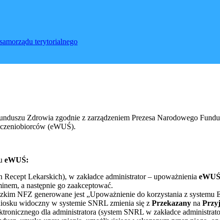
samorządu terytorialnego
Funduszu Zdrowia zgodnie z zarządzeniem Prezesa Narodowego Fundus
adczeniobiorców (eWUŚ).
mu
eWUŚ:
Recept Lekarskich), w zakładce administrator – upoważnienia
eWU
minem, a następnie go zaakceptować.
im NFZ generowane jest „Upoważnienie do korzystania z systemu El
wniosku widoczny w systemie SNRL zmienia się z
Przekazany
na
Przyj
ktronicznego dla administratora (system SNRL w zakładce administrat