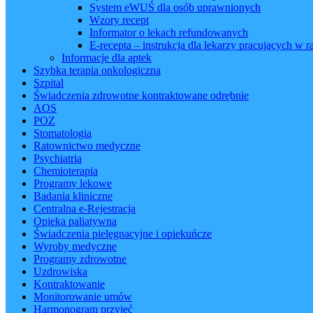
System eWUŚ dla osób uprawnionych
Wzory recept
Informator o lekach refundowanych
E-recepta – instrukcja dla lekarzy pracujących w
Informacje dla aptek
Szybka terapia onkologiczna
Szpital
Świadczenia zdrowotne kontraktowane odrębnie
AOS
POZ
Stomatologia
Ratownictwo medyczne
Psychiatria
Chemioterapia
Programy lekowe
Badania kliniczne
Centralna e-Rejestracja
Opieka paliatywna
Świadczenia pielęgnacyjne i opiekuńcze
Wyroby medyczne
Programy zdrowotne
Uzdrowiska
Kontraktowanie
Monitorowanie umów
Harmonogram przyjęć