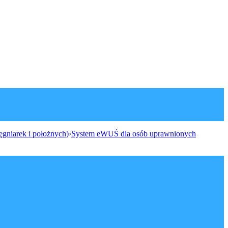
ęgniarek i położnych)
›
System eWUŚ dla osób uprawnionych