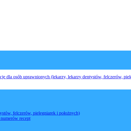
cje dla osób uprawnionych (lekarzy, lekarzy dentystów, felczerów, piel
ystów, felczerów, pielęgniarek i położnych)
a numerów recept