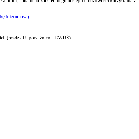
eratorom, nadanie bezpośredniego dostępu i możliwości korzystania z
kę internetową.
kich (rozdział Upoważnienia EWUŚ).