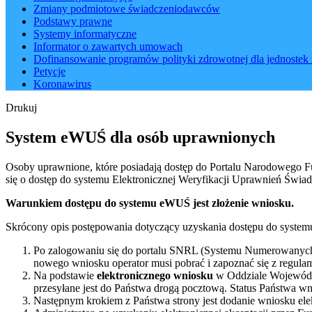
Zmiany podmiotowe świadczeniodawców
Podstawy prawne
Systemy informatyczne
Informator o zawartych umowach
Dofinansowanie programów polityki zdrowotnej dla jednostek 
Petycje
Koronawirus
Drukuj
System eWUŚ dla osób uprawnionych
Osoby uprawnione, które posiadają dostęp do Portalu Narodowego 
się o dostęp do systemu Elektronicznej Weryfikacji Uprawnień Świ
Warunkiem dostępu do systemu eWUŚ jest złożenie wniosku.
Skrócony opis postępowania dotyczący uzyskania dostępu do syste
Po zalogowaniu się do portalu SNRL (Systemu Numerowanych 
nowego wniosku operator musi pobrać i zapoznać się z regula
Na podstawie
elektronicznego wniosku
w Oddziale Wojewódzk
przesyłane jest do Państwa drogą pocztową. Status Państwa 
Następnym krokiem z Państwa strony jest dodanie wniosku ele