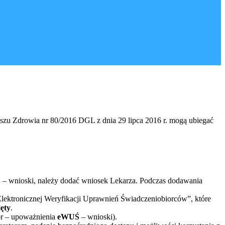
zu Zdrowia nr 80/2016 DGL z dnia 29 lipca 2016 r. mogą ubiegać
Ś
– wnioski, należy dodać wniosek Lekarza. Podczas dodawania
ektronicznej Weryfikacji Uprawnień Świadczeniobiorców”, które
ęty
.
or – upoważnienia
eWUŚ
– wnioski).