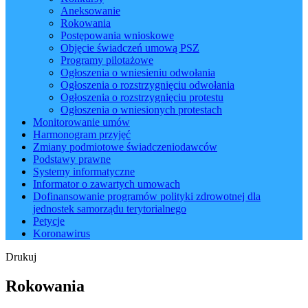
Aneksowanie
Rokowania
Postępowania wnioskowe
Objęcie świadczeń umową PSZ
Programy pilotażowe
Ogłoszenia o wniesieniu odwołania
Ogłoszenia o rozstrzygnięciu odwołania
Ogłoszenia o rozstrzygnięciu protestu
Ogłoszenia o wniesionych protestach
Monitorowanie umów
Harmonogram przyjęć
Zmiany podmiotowe świadczeniodawców
Podstawy prawne
Systemy informatyczne
Informator o zawartych umowach
Dofinansowanie programów polityki zdrowotnej dla
jednostek samorządu terytorialnego
Petycje
Koronawirus
Drukuj
Rokowania