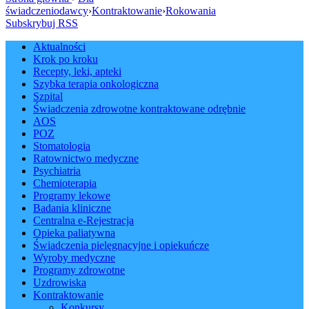
świadczeniodawcy
›
Kontraktowanie
›
Rokowania
Subskrybuj RSS
Aktualności
Krok po kroku
Recepty, leki, apteki
Szybka terapia onkologiczna
Szpital
Świadczenia zdrowotne kontraktowane odrębnie
AOS
POZ
Stomatologia
Ratownictwo medyczne
Psychiatria
Chemioterapia
Programy lekowe
Badania kliniczne
Centralna e-Rejestracja
Opieka paliatywna
Świadczenia pielęgnacyjne i opiekuńcze
Wyroby medyczne
Programy zdrowotne
Uzdrowiska
Kontraktowanie
Konkursy