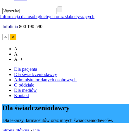
Infolinia
800 190 590
A
A+
A++
Dla pacjenta
Dla świadczeniodawcy
Administrator danych osobowych
O oddziale
Dla mediów
Kontakt
Dla świadczeniodawcy
Dla lekarzy, farmaceutów oraz innych świadczeniodawców.
Strona główna
›
Dla