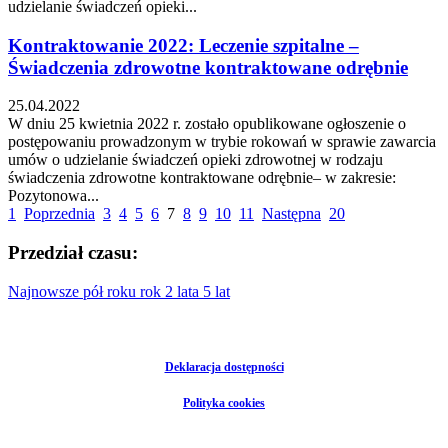
udzielanie świadczeń opieki...
Kontraktowanie 2022: Leczenie szpitalne –
Świadczenia zdrowotne kontraktowane odrębnie
25.04.2022
W dniu 25 kwietnia 2022 r. zostało opublikowane ogłoszenie o
postępowaniu prowadzonym w trybie rokowań w sprawie zawarcia
umów o udzielanie świadczeń opieki zdrowotnej w rodzaju
świadczenia zdrowotne kontraktowane odrębnie– w zakresie:
Pozytonowa...
1
Poprzednia
3
4
5
6
7
8
9
10
11
Następna
20
Przedział czasu:
Najnowsze
pół roku
rok
2 lata
5 lat
Deklaracja dostępności
Polityka cookies