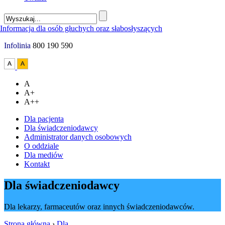
Infolinia
800 190 590
A
A+
A++
Dla pacjenta
Dla świadczeniodawcy
Administrator danych osobowych
O oddziale
Dla mediów
Kontakt
Dla świadczeniodawcy
Dla lekarzy, farmaceutów oraz innych świadczeniodawców.
Strona główna
›
Dla