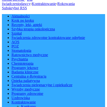
świadczeniodawcy
›
Kontraktowanie
›
Rokowania
Subskrybuj RSS
Aktualności
Krok po kroku
Recepty, leki, apteki
Szybka terapia onkologiczna
Szpital
Świadczenia zdrowotne kontraktowane odrębnie
AOS
POZ
Stomatologia
Ratownictwo medyczne
Psychiatria
Chemioterapia
Programy lekowe
Badania kliniczne
Centralna e-Rejestracja
Opieka paliatywna
Świadczenia pielęgnacyjne i opiekuńcze
Wyroby medyczne
Programy zdrowotne
Uzdrowiska
Kontraktowanie
Konkursy