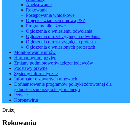
Aneksowanie
Rokowania
Postępowania wnioskowe
Objęcie świadczeń umową PSZ
Programy pilotażowe
Ogłoszenia o wniesieniu odwołania
Ogłoszenia o rozstrzygnięciu odwołania
Ogłoszenia o rozstrzygnięciu protestu
Ogłoszenia o wniesionych protestach
Monitorowanie umów
Harmonogram przyjęć
Zmiany podmiotowe świadczeniodawców
Podstawy prawne
Systemy informatyczne
Informator o zawartych umowach
Dofinansowanie programów polityki zdrowotnej dla
jednostek samorządu terytorialnego
Petycje
Koronawirus
Drukuj
Rokowania