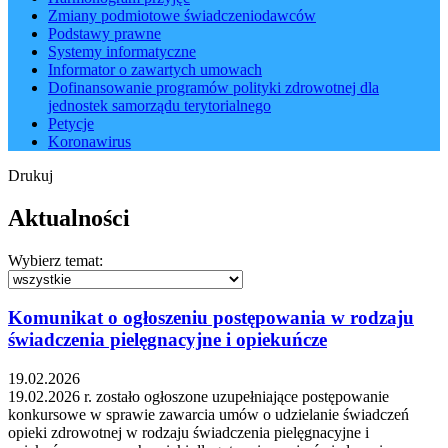
Zmiany podmiotowe świadczeniodawców
Podstawy prawne
Systemy informatyczne
Informator o zawartych umowach
Dofinansowanie programów polityki zdrowotnej dla
jednostek samorządu terytorialnego
Petycje
Koronawirus
Drukuj
Aktualności
Wybierz temat:
Komunikat o ogłoszeniu postępowania w rodzaju
świadczenia pielęgnacyjne i opiekuńcze
19.02.2026
19.02.2026 r. zostało ogłoszone uzupełniające postępowanie
konkursowe w sprawie zawarcia umów o udzielanie świadczeń
opieki zdrowotnej w rodzaju świadczenia pielęgnacyjne i