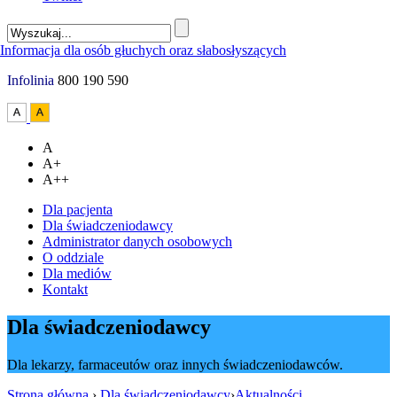
Infolinia
800 190 590
A
A+
A++
Dla pacjenta
Dla świadczeniodawcy
Administrator danych osobowych
O oddziale
Dla mediów
Kontakt
Dla świadczeniodawcy
Dla lekarzy, farmaceutów oraz innych świadczeniodawców.
Strona główna
›
Dla świadczeniodawcy
›
Aktualności