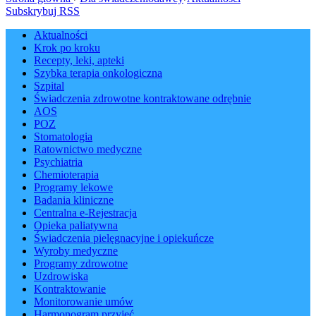
Subskrybuj RSS
Aktualności
Krok po kroku
Recepty, leki, apteki
Szybka terapia onkologiczna
Szpital
Świadczenia zdrowotne kontraktowane odrębnie
AOS
POZ
Stomatologia
Ratownictwo medyczne
Psychiatria
Chemioterapia
Programy lekowe
Badania kliniczne
Centralna e-Rejestracja
Opieka paliatywna
Świadczenia pielęgnacyjne i opiekuńcze
Wyroby medyczne
Programy zdrowotne
Uzdrowiska
Kontraktowanie
Monitorowanie umów
Harmonogram przyjęć