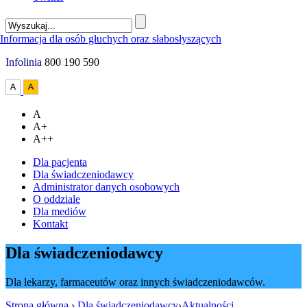
Infolinia
800 190 590
A
A+
A++
Dla pacjenta
Dla świadczeniodawcy
Administrator danych osobowych
O oddziale
Dla mediów
Kontakt
Dla świadczeniodawcy
Dla lekarzy, farmaceutów oraz innych świadczeniodawców.
Strona główna
›
Dla świadczeniodawcy
›
Aktualności