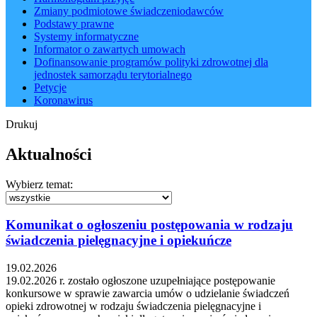
Zmiany podmiotowe świadczeniodawców
Podstawy prawne
Systemy informatyczne
Informator o zawartych umowach
Dofinansowanie programów polityki zdrowotnej dla
jednostek samorządu terytorialnego
Petycje
Koronawirus
Drukuj
Aktualności
Wybierz temat:
Komunikat o ogłoszeniu postępowania w rodzaju
świadczenia pielęgnacyjne i opiekuńcze
19.02.2026
19.02.2026 r. zostało ogłoszone uzupełniające postępowanie
konkursowe w sprawie zawarcia umów o udzielanie świadczeń
opieki zdrowotnej w rodzaju świadczenia pielęgnacyjne i