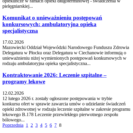
opiekuńcze w ramach opieki długoterminowej - świadczenia w
pielęgniarskiej...
Komunikat o unieważnieniu postępowań
konkursowych: ambulatoryjna opieka
specjalistyczna
17.02.2026
Mazowiecki Oddział Wojewódzki Narodowego Funduszu Zdrowia
Delegatura w Płocku oraz Delegatura w Ciechanowie informują o
unieważnieniu niżej wymienionych postępowań konkursowych w
rodzaju ambulatoryjna opieka specjalistyczna...
Kontraktowanie 2026: Leczenie szpitalne –
programy lekowe
12.02.2026
12 lutego 2026 r. zostały ogłoszone postępowania w trybie
konkursu ofert w sprawie zawarcia umów o udzielanie świadczeń
opieki zdrowotnej w rodzaju leczenie szpitalne w zakresie programu
lekowego B.178 Leczenie przewlekłego pierwotnego zespołu
bólowego...
Poprzednia
1
2
3
4
5
6
7
8