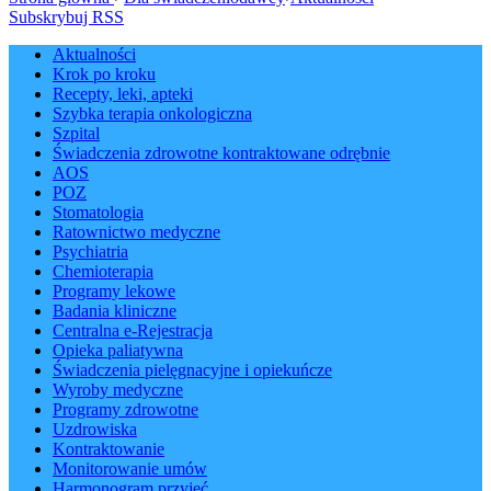
Subskrybuj RSS
Aktualności
Krok po kroku
Recepty, leki, apteki
Szybka terapia onkologiczna
Szpital
Świadczenia zdrowotne kontraktowane odrębnie
AOS
POZ
Stomatologia
Ratownictwo medyczne
Psychiatria
Chemioterapia
Programy lekowe
Badania kliniczne
Centralna e-Rejestracja
Opieka paliatywna
Świadczenia pielęgnacyjne i opiekuńcze
Wyroby medyczne
Programy zdrowotne
Uzdrowiska
Kontraktowanie
Monitorowanie umów
Harmonogram przyjęć