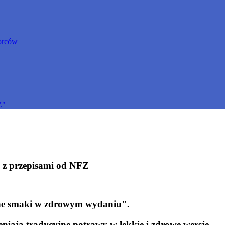
orców
Z"
 z przepisami od NFZ
zne smaki w zdrowym wydaniu".
eniają tradycyjne potrawy w lekkie i zdrowe wersje.