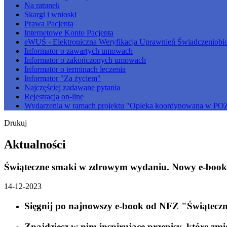
Na ratunek
Skargi i wnioski
Prawa Pacjenta
Internetowe Konto Pacjenta
eWUŚ - Elektroniczna Weryfikacja Uprawnień Świadczeniobi
Informator o zawartych umowach
Informator o zakończonych umowach
Informator o terminach leczenia
Informator "Za życiem"
Najczęściej zadawane pytania
Rejestracja on-line
Wydarzenia w ramach projektu "Opieka koordynowana w PO
Drukuj
Aktualności
Świąteczne smaki w zdrowym wydaniu. Nowy e-book
14-12-2023
Sięgnij po najnowszy e-book od NFZ "Świątec
Znajdziesz w nim inspirujące przepisy, które zmi