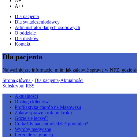
A+
A++
Dla pacjenta
Dla świadczeniodawcy
Administrator danych osobowych
O oddziale
Dla mediów
Kontakt
Dla pacjenta
Najważniejsze informacje, m.in. jak załatwić sprawę w NFZ, gdzie si
Strona główna
›
Dla pacjenta
›
Aktualności
Subskrybuj RSS
Aktualności
Obsługa klientów
Profilaktyka chorób na Mazowszu
Załatw sprawę krok po kroku
Gdzie się leczyć?
Co każdy pacjent wiedzieć powinien?
Wyroby medyczne
Leczenie za granicą