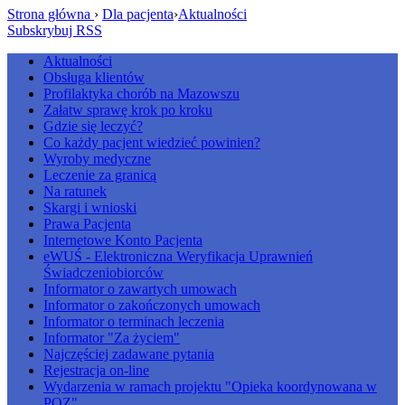
Strona główna
›
Dla pacjenta
›
Aktualności
Subskrybuj RSS
Aktualności
Obsługa klientów
Profilaktyka chorób na Mazowszu
Załatw sprawę krok po kroku
Gdzie się leczyć?
Co każdy pacjent wiedzieć powinien?
Wyroby medyczne
Leczenie za granicą
Na ratunek
Skargi i wnioski
Prawa Pacjenta
Internetowe Konto Pacjenta
eWUŚ - Elektroniczna Weryfikacja Uprawnień
Świadczeniobiorców
Informator o zawartych umowach
Informator o zakończonych umowach
Informator o terminach leczenia
Informator "Za życiem"
Najczęściej zadawane pytania
Rejestracja on-line
Wydarzenia w ramach projektu "Opieka koordynowana w
POZ"