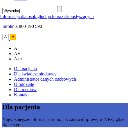
Infolinia
800 190 590
A
A+
A++
Dla pacjenta
Dla świadczeniodawcy
Administrator danych osobowych
O oddziale
Dla mediów
Kontakt
Dla pacjenta
Najważniejsze informacje, m.in. jak załatwić sprawę w NFZ, gdzie
się leczyć.