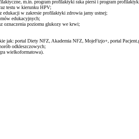
ilaktyczne, m.in. program profilaktyki raka piersi i program profilaktyk
az testu w kierunku HPV;
z edukacji w zakresie profilaktyki zdrowia jamy ustnej;
ntomów edukacyjnych;
oraz oznaczenia poziomu glukozy we krwi;
ie jak: portal Diety NFZ, Akademia NFZ, MojeFizjo+, portal Pacjent.g
chorób odkleszczowych;
 gra wielkoformatowa).