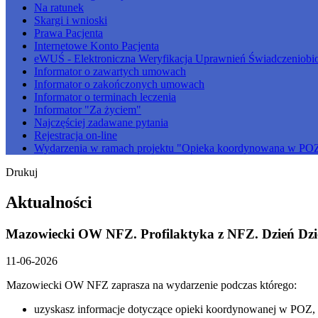
Na ratunek
Skargi i wnioski
Prawa Pacjenta
Internetowe Konto Pacjenta
eWUŚ - Elektroniczna Weryfikacja Uprawnień Świadczeniobi
Informator o zawartych umowach
Informator o zakończonych umowach
Informator o terminach leczenia
Informator "Za życiem"
Najczęściej zadawane pytania
Rejestracja on-line
Wydarzenia w ramach projektu "Opieka koordynowana w PO
Drukuj
Aktualności
Mazowiecki OW NFZ. Profilaktyka z NFZ. Dzień Dziec
11-06-2026
Mazowiecki OW NFZ zaprasza na wydarzenie podczas którego:
uzyskasz informacje dotyczące opieki koordynowanej w POZ,