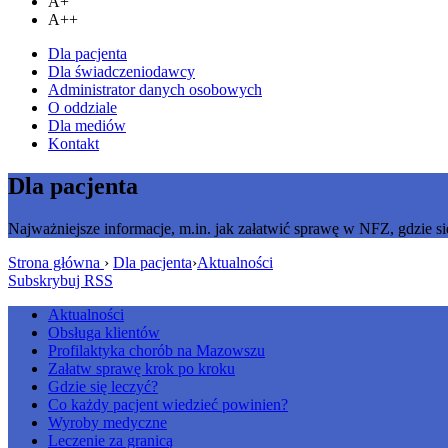
A+
A++
Dla pacjenta
Dla świadczeniodawcy
Administrator danych osobowych
O oddziale
Dla mediów
Kontakt
Dla pacjenta
Najważniejsze informacje, m.in. jak załatwić sprawę w NFZ, gdzie si
Strona główna
›
Dla pacjenta
›
Aktualności
Subskrybuj RSS
Aktualności
Obsługa klientów
Profilaktyka chorób na Mazowszu
Załatw sprawę krok po kroku
Gdzie się leczyć?
Co każdy pacjent wiedzieć powinien?
Wyroby medyczne
Leczenie za granicą