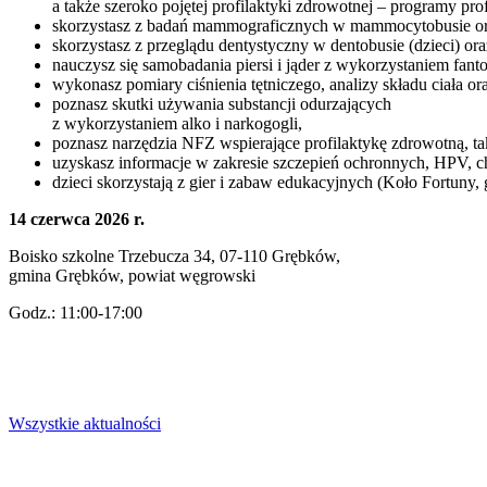
a także szeroko pojętej profilaktyki zdrowotnej – programy prof
skorzystasz z badań mammograficznych w mammocytobusie or
skorzystasz z przeglądu dentystyczny w dentobusie (dzieci) ora
nauczysz się samobadania piersi i jąder z wykorzystaniem fa
wykonasz pomiary ciśnienia tętniczego, analizy składu ciała 
poznasz skutki używania substancji odurzających
z wykorzystaniem alko i narkogogli,
poznasz narzędzia NFZ wspierające profilaktykę zdrowotną, tak
uzyskasz informacje w zakresie szczepień ochronnych, HPV, 
dzieci skorzystają z gier i zabaw edukacyjnych (Koło Fortuny,
14 czerwca 2026 r.
Boisko szkolne Trzebucza 34, 07-110 Grębków,
gmina Grębków, powiat węgrowski
Godz.: 11:00-17:00
Wszystkie aktualności