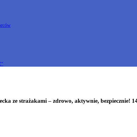
orców
Z"
ka ze strażakami – zdrowo, aktywnie, bezpiecznie! 14