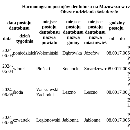
Harmonogram postojów dentobusu na Mazowszu w cze
Obszar udzielania świadczeń:
miejsce
miejsce
miejsce
data postoju
godziny
postoju
postoju
postoju
dentobusu
postoju
dentobusu
dentobusu
dentobusu
dzień
nazwa
nazwa
nazwa
data
od
do
tygodnia
powiatu
gminy
miasto/wieś
P
2024-
poniedziałek
Wołomiński
Dąbrówka
Józefów
08.00
17.00
S
06-03
P
P
2024-
wtorek
Płoński
Sochocin
Smardzewo
08.00
17.00
S
06-04
P
S
P
2024-
Warszawski
i
środa
Leszno
Leszno
08.00
17.00
06-05
Zachodni
S
B
L
P
2024-
czwartek
Legionowski
Jabłonna
Jabłonna
08.00
17.00
S
06-06
P