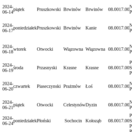
2024-
N
piątek
Pruszkowski
Brwinów
Brwinów
08.00
17.00
06-14
P
2024-
N
poniedziałek
Pruszkowski
Brwinów
Kanie
08.00
17.00
06-17
P
2024-
N
wtorek
Otwocki
Wiązowna
Wiązowna
08.00
17.00
06-18
P
P
2024-
środa
Przasnyski
Krasne
Krasne
08.00
17.00
S
06-19
P
2024-
N
czwartek
Piaseczynski
Prażmów
Łoś
08.00
17.00
06-20
P
2024-
N
piątek
Otwocki
Celestynów
Dyzin
08.00
17.00
06-21
P
P
2024-
poniedziałek
Płoński
Sochocin
Kołoząb
08.00
17.00
S
06-24
P
P