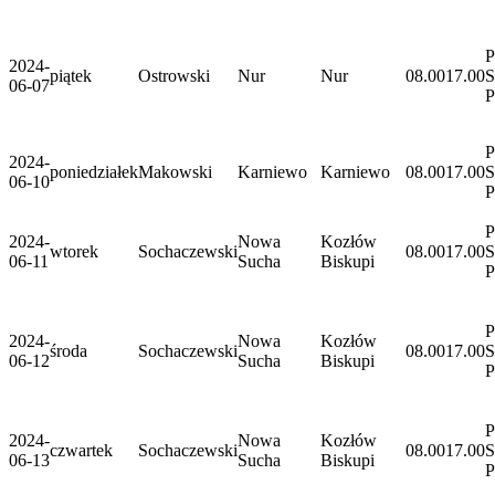
P
2024-
piątek
Ostrowski
Nur
Nur
08.00
17.00
S
06-07
P
P
2024-
poniedziałek
Makowski
Karniewo
Karniewo
08.00
17.00
S
06-10
P
P
2024-
Nowa
Kozłów
wtorek
Sochaczewski
08.00
17.00
S
06-11
Sucha
Biskupi
P
P
2024-
Nowa
Kozłów
środa
Sochaczewski
08.00
17.00
S
06-12
Sucha
Biskupi
P
P
2024-
Nowa
Kozłów
czwartek
Sochaczewski
08.00
17.00
S
06-13
Sucha
Biskupi
P