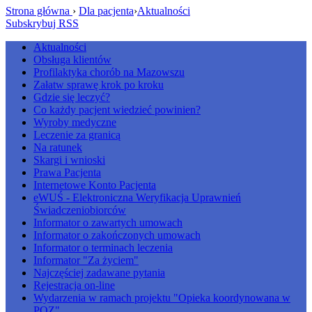
Strona główna
›
Dla pacjenta
›
Aktualności
Subskrybuj RSS
Aktualności
Obsługa klientów
Profilaktyka chorób na Mazowszu
Załatw sprawę krok po kroku
Gdzie się leczyć?
Co każdy pacjent wiedzieć powinien?
Wyroby medyczne
Leczenie za granicą
Na ratunek
Skargi i wnioski
Prawa Pacjenta
Internetowe Konto Pacjenta
eWUŚ - Elektroniczna Weryfikacja Uprawnień
Świadczeniobiorców
Informator o zawartych umowach
Informator o zakończonych umowach
Informator o terminach leczenia
Informator "Za życiem"
Najczęściej zadawane pytania
Rejestracja on-line
Wydarzenia w ramach projektu "Opieka koordynowana w
POZ"