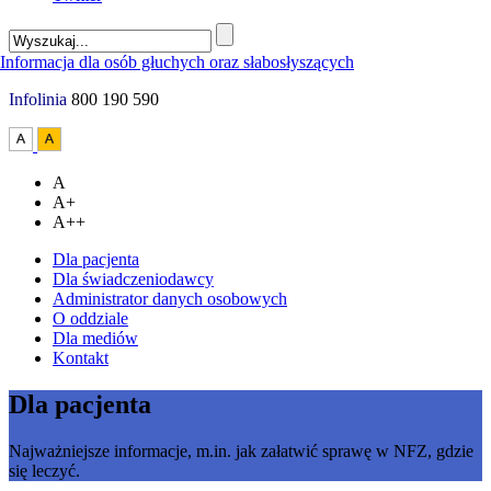
Infolinia
800 190 590
A
A+
A++
Dla pacjenta
Dla świadczeniodawcy
Administrator danych osobowych
O oddziale
Dla mediów
Kontakt
Dla pacjenta
Najważniejsze informacje, m.in. jak załatwić sprawę w NFZ, gdzie
się leczyć.