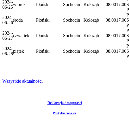
2024-
wtorek
Płoński
Sochocin
Kołoząb
08.00
17.00
S
06-25
P
P
2024-
środa
Płoński
Sochocin
Kołoząb
08.00
17.00
S
06-26
P
P
2024-
czwartek
Płoński
Sochocin
Kołoząb
08.00
17.00
S
06-27
P
P
2024-
piątek
Płoński
Sochocin
Kołoząb
08.00
17.00
S
06-28
P
Wszystkie aktualności
Deklaracja dostępności
Polityka cookies