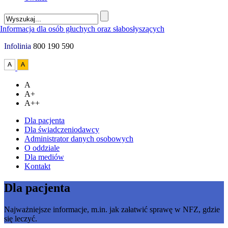
Infolinia
800 190 590
A
A+
A++
Dla pacjenta
Dla świadczeniodawcy
Administrator danych osobowych
O oddziale
Dla mediów
Kontakt
Dla pacjenta
Najważniejsze informacje, m.in. jak załatwić sprawę w NFZ, gdzie
się leczyć.