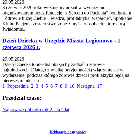
29.05.2026
3 czerwca 2026 roku weźmiemy udział w wydarzeniu
organizowanym przez fundację „z Sercem do Pacjenta” pod hasłem
„Zdrowie bliżej Ciebie – wiedza, profilaktyka, wsparcie”. Spotkanie
Klubu Pacjenta zostało stworzone z myślą o osobach, które chcą
świadomie...
Dzień Dziecka w Urzędzie Miasta Legionowo - 1
czerwca 2026 r.
29.05.2026
Dzień Dziecka to idealna okazja by zadbać o zdrowie
najmłodszych. Dlatego z wielką przyjemnością włączamy się w
wydarzenie, podczas którego zdrowie dzieci i profilaktyka będą na
pierwszym miejscu...
1
Poprzednia
2
3
4
5
6
7
8
9
10
Następna
17
Przedział czasu:
Najnowsze
pół roku
rok
2 lata
5 lat
Deklaracja dostępności