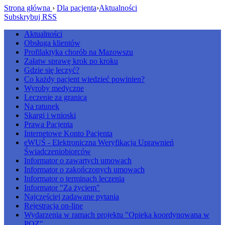
Strona główna
›
Dla pacjenta
›
Aktualności
Subskrybuj RSS
Aktualności
Obsługa klientów
Profilaktyka chorób na Mazowszu
Załatw sprawę krok po kroku
Gdzie się leczyć?
Co każdy pacjent wiedzieć powinien?
Wyroby medyczne
Leczenie za granicą
Na ratunek
Skargi i wnioski
Prawa Pacjenta
Internetowe Konto Pacjenta
eWUŚ - Elektroniczna Weryfikacja Uprawnień
Świadczeniobiorców
Informator o zawartych umowach
Informator o zakończonych umowach
Informator o terminach leczenia
Informator "Za życiem"
Najczęściej zadawane pytania
Rejestracja on-line
Wydarzenia w ramach projektu "Opieka koordynowana w
POZ"