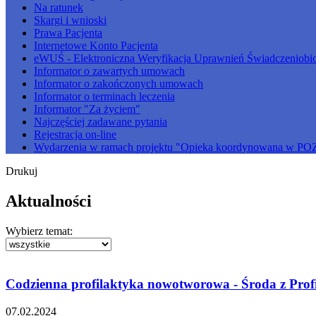
Na ratunek
Skargi i wnioski
Prawa Pacjenta
Internetowe Konto Pacjenta
eWUŚ - Elektroniczna Weryfikacja Uprawnień Świadczeniobi
Informator o zawartych umowach
Informator o zakończonych umowach
Informator o terminach leczenia
Informator "Za życiem"
Najczęściej zadawane pytania
Rejestracja on-line
Wydarzenia w ramach projektu "Opieka koordynowana w PO
Drukuj
Aktualności
Wybierz temat:
Codzienna profilaktyka nowotworowa - Środa z Prof
07.02.2024