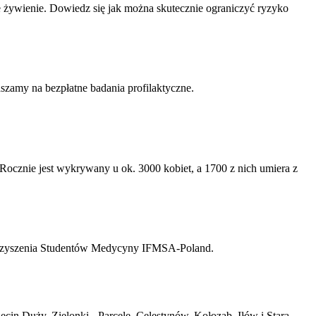
żywienie. Dowiedz się jak można skutecznie ograniczyć ryzyko
zamy na bezpłatne badania profilaktyczne.
ocznie jest wykrywany u ok. 3000 kobiet, a 1700 z nich umiera z
owarzyszenia Studentów Medycyny IFMSA-Poland.
in Duży, Zielonki - Parcele, Celestynów, Kołoząb, Iłów i Stara