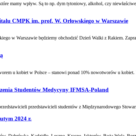
óre mamy wpływ. Są to np. dym tytoniowy, alkohol, czy niewłaściwe 
pitalu CMPK im. prof. W. Orłowskiego w Warszawie
skiego w Warszawie będziemy obchodzić Dzień Walki z Rakiem. Zapras
ką
worem u kobiet w Polsce – stanowi ponad 10% nowotworów u kobiet. R
szenia Studentów Medycyny IFMSA-Poland
ć przedstawicieli przedstawicieli studentów z Międzynarodowego St
utym 2024 r.
ów, Dąbrówka, Kadzidło, Leszno, Krasne, Jaktorów, Boża Wola, Borzęc