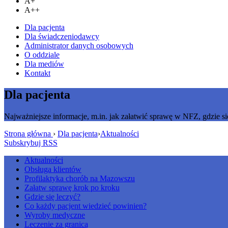
A+
A++
Dla pacjenta
Dla świadczeniodawcy
Administrator danych osobowych
O oddziale
Dla mediów
Kontakt
Dla pacjenta
Najważniejsze informacje, m.in. jak załatwić sprawę w NFZ, gdzie si
Strona główna
›
Dla pacjenta
›
Aktualności
Subskrybuj RSS
Aktualności
Obsługa klientów
Profilaktyka chorób na Mazowszu
Załatw sprawę krok po kroku
Gdzie się leczyć?
Co każdy pacjent wiedzieć powinien?
Wyroby medyczne
Leczenie za granicą