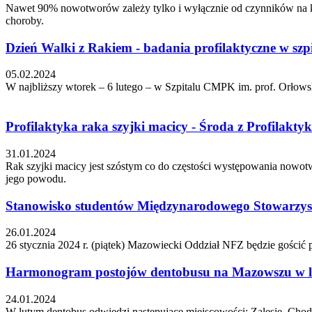
Nawet 90% nowotworów zależy tylko i wyłącznie od czynników na kt
choroby.
Dzień Walki z Rakiem - badania profilaktyczne w sz
05.02.2024
W najbliższy wtorek – 6 lutego – w Szpitalu CMPK im. prof. Orłow
Profilaktyka raka szyjki macicy - Środa z Profilakty
31.01.2024
Rak szyjki macicy jest szóstym co do częstości występowania nowot
jego powodu.
Stanowisko studentów Międzynarodowego Stowarzy
26.01.2024
26 stycznia 2024 r. (piątek) Mazowiecki Oddział NFZ będzie gości
Harmonogram postojów dentobusu na Mazowszu w l
24.01.2024
W lutym dentobus odwiedzi następujące miejscowości: Zalesie, Chod