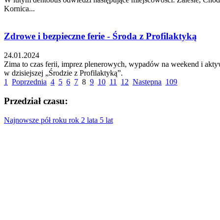
Kornica...
Zdrowe i bezpieczne ferie - Środa z Profilaktyką
24.01.2024
Zima to czas ferii, imprez plenerowych, wypadów na weekend i ak
w dzisiejszej „Środzie z Profilaktyką”.
1
Poprzednia
4
5
6
7
8
9
10
11
12
Następna
109
Przedział czasu:
Najnowsze
pół roku
rok
2 lata
5 lat