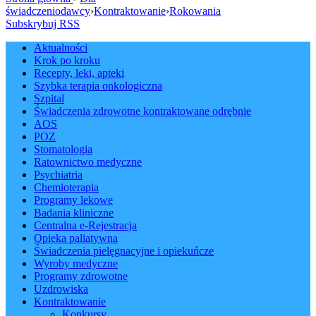
świadczeniodawcy
›
Kontraktowanie
›
Rokowania
Subskrybuj RSS
Aktualności
Krok po kroku
Recepty, leki, apteki
Szybka terapia onkologiczna
Szpital
Świadczenia zdrowotne kontraktowane odrębnie
AOS
POZ
Stomatologia
Ratownictwo medyczne
Psychiatria
Chemioterapia
Programy lekowe
Badania kliniczne
Centralna e-Rejestracja
Opieka paliatywna
Świadczenia pielęgnacyjne i opiekuńcze
Wyroby medyczne
Programy zdrowotne
Uzdrowiska
Kontraktowanie
Konkursy