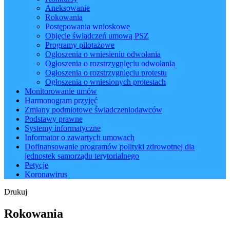
Aneksowanie
Rokowania
Postępowania wnioskowe
Objęcie świadczeń umową PSZ
Programy pilotażowe
Ogłoszenia o wniesieniu odwołania
Ogłoszenia o rozstrzygnięciu odwołania
Ogłoszenia o rozstrzygnięciu protestu
Ogłoszenia o wniesionych protestach
Monitorowanie umów
Harmonogram przyjęć
Zmiany podmiotowe świadczeniodawców
Podstawy prawne
Systemy informatyczne
Informator o zawartych umowach
Dofinansowanie programów polityki zdrowotnej dla
jednostek samorządu terytorialnego
Petycje
Koronawirus
Drukuj
Rokowania