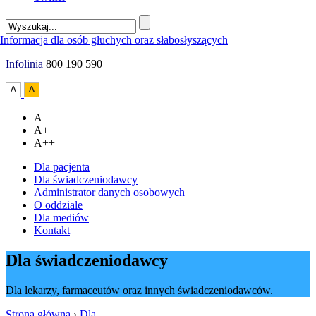
Infolinia
800 190 590
A
A+
A++
Dla pacjenta
Dla świadczeniodawcy
Administrator danych osobowych
O oddziale
Dla mediów
Kontakt
Dla świadczeniodawcy
Dla lekarzy, farmaceutów oraz innych świadczeniodawców.
Strona główna
›
Dla