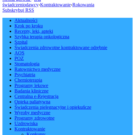
świadczeniodawcy
›
Kontraktowanie
›
Rokowania
Subskrybuj RSS
Aktualności
Krok po kroku
Recepty, leki, apteki
Szybka terapia onkologiczna
Szpital
Świadczenia zdrowotne kontraktowane odrębnie
AOS
POZ
Stomatologia
Ratownictwo medyczne
Psychiatria
Chemioterapia
Programy lekowe
Badania kliniczne
Centralna e-Rejestracja
Opieka paliatywna
Świadczenia pielęgnacyjne i opiekuńcze
Wyroby medyczne
Programy zdrowotne
Uzdrowiska
Kontraktowanie
Konkursy