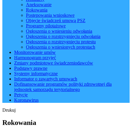
Aneksowanie
Rokowania
Postępowania wnioskowe
Objęcie świadczeń umową PSZ
Programy pilotażowe
Ogłoszenia o wniesieniu odwołania
Ogłoszenia o rozstrzygnięciu odwołania
Ogłoszenia o rozstrzygnięciu protestu
Ogłoszenia o wniesionych protestach
Monitorowanie umów
Harmonogram przyjęć
Zmiany podmiotowe świadczeniodawców
Podstawy prawne
Systemy informatyczne
Informator o zawartych umowach
Dofinansowanie programów polityki zdrowotnej dla
jednostek samorządu terytorialnego
Petycje
Koronawirus
Drukuj
Rokowania