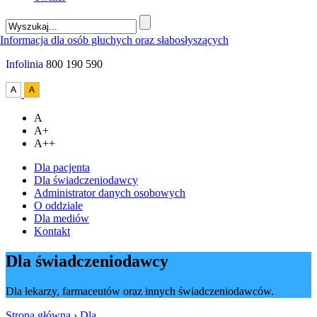
Infolinia
800 190 590
A
A+
A++
Dla pacjenta
Dla świadczeniodawcy
Administrator danych osobowych
O oddziale
Dla mediów
Kontakt
Dla świadczeniodawcy
Dla lekarzy, farmaceutów oraz innych świadczeniodawców.
Strona główna
›
Dla