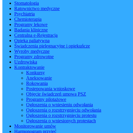
Stomatologia
Ratownictwo medyczne
Psychiatria
Chemioterapia
Programy lekowe
Badania kliniczne
Centralna e-Rejestracja
Opieka paliatywna
Świadczenia pielęgnacyjne i opiekuńcze
Wyroby medyczne
Programy zdrowotne
Uzdrowiska
Kontraktowanie
Konkursy
Aneksowanie
Rokowania
Postępowania wnioskowe
Objęcie świadczeń umową PSZ
Programy pilotażowe
Ogłoszenia o wniesieniu odwołania
Ogłoszenia o rozstrzygnięciu odwołania
Ogłoszenia o rozstrzygnięciu protestu
Ogłoszenia o wniesionych protestach
Monitorowanie umów
Harmonogram przyjęć