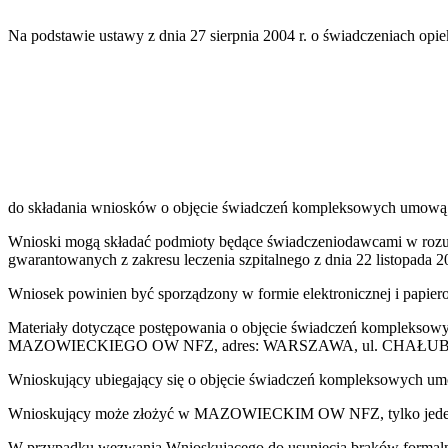
Na podstawie ustawy z dnia 27 sierpnia 2004 r. o świadczeniach opie
do składania wniosków o objęcie świadczeń kompleksowych umow
Wnioski mogą składać podmioty będące świadczeniodawcami w rozum
gwarantowanych z zakresu leczenia szpitalnego z dnia 22 listopada 201
Wniosek powinien być sporządzony w formie elektronicznej i papie
Materiały dotyczące postępowania o objęcie świadczeń kompleksowy
MAZOWIECKIEGO OW NFZ, adres: WARSZAWA, ul. CHAŁUBIŃSKIEGO 
Wnioskujący ubiegający się o objęcie świadczeń kompleksowych um
Wnioskujący może złożyć w MAZOWIECKIM OW NFZ, tylko jeden w
W przypadku wezwania Wnioskującego do usunięcia braków fo