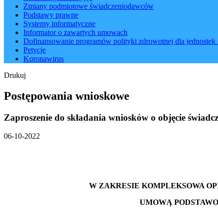
Zmiany podmiotowe świadczeniodawców
Podstawy prawne
Systemy informatyczne
Informator o zawartych umowach
Dofinansowanie programów polityki zdrowotnej dla jednostek 
Petycje
Koronawirus
Drukuj
Postępowania wnioskowe
Zaproszenie do składania wniosków o objęcie świ
06-10-2022
W ZAKRESIE KOMPLEKSOWA OPI
UMOWĄ PODSTAWOW