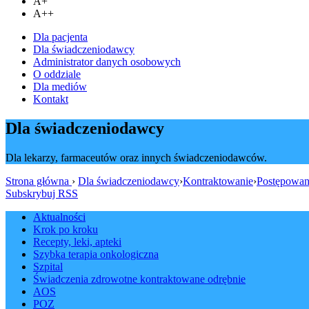
A+
A++
Dla pacjenta
Dla świadczeniodawcy
Administrator danych osobowych
O oddziale
Dla mediów
Kontakt
Dla świadczeniodawcy
Dla lekarzy, farmaceutów oraz innych świadczeniodawców.
Strona główna
›
Dla świadczeniodawcy
›
Kontraktowanie
›
Postępowan
Subskrybuj RSS
Aktualności
Krok po kroku
Recepty, leki, apteki
Szybka terapia onkologiczna
Szpital
Świadczenia zdrowotne kontraktowane odrębnie
AOS
POZ