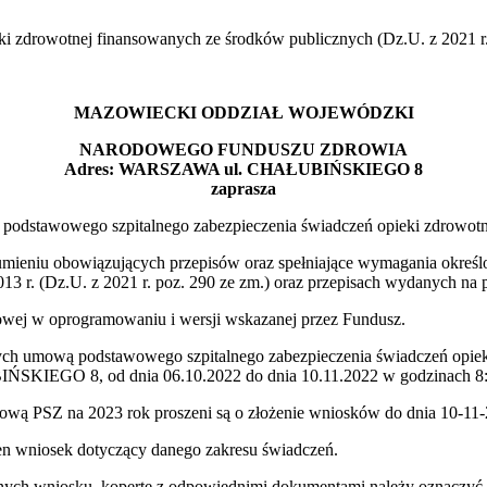
ki zdrowotnej finansowanych ze środków publicznych (Dz.U. z 2021 r. 
MAZOWIECKI ODDZIAŁ WOJEWÓDZKI
NARODOWEGO FUNDUSZU ZDROWIA
Adres: WARSZAWA ul. CHAŁUBIŃSKIEGO 8
zaprasza
ą podstawowego szpitalnego zabezpieczenia świadczeń opieki zdr
ieniu obowiązujących przepisów oraz spełniające wymagania określo
3 r. (Dz.U. z 2021 r. poz. 290 ze zm.) oraz przepisach wydanych na pod
rowej w oprogramowaniu i wersji wskazanej przez Fundusz.
ch umową podstawowego szpitalnego zabezpieczenia świadczeń opieki
8, od dnia 06.10.2022 do dnia 10.11.2022 w godzinach 8:00 -
ową PSZ na 2023 rok proszeni są o złożenie wniosków do dnia 10-11
niosek dotyczący danego zakresu świadczeń.
rmalnych wniosku, kopertę z odpowiednimi dokumentami należ