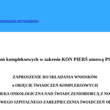
samorządu terytorialnego
adczeń kompleksowych w zakresie KON PIERŚ umową P
ZAPROSZENIE DO SKŁADANIA WNIOSKÓW
o OBJĘCIE ŚWIADCZEŃ KOMPLEKSOWYCH
EKA ONKOLOGICZNA NAD ŚWIADCZENIOBIORCĄ Z NO
EGO SZPITALNEGO ZABEZPIECZENIA ŚWIADCZEŃ O