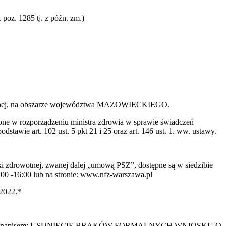
poz. 1285 tj. z późn. zm.)
owotnej, na obszarze województwa MAZOWIECKIEGO.
ne w rozporządzeniu ministra zdrowia w sprawie świadczeń
stawie art. 102 ust. 5 pkt 21 i 25 oraz art. 146 ust. 1. ww. ustawy.
 zdrowotnej, zwanej dalej „umową PSZ”, dostępne są w siedzibie
16:00 lub na stronie: www.nfz-warszawa.pl
-2022.*
y oznaczyć napisem: USUNIĘCIE BRAKÓW FORMALNYCH WNIOSKU O