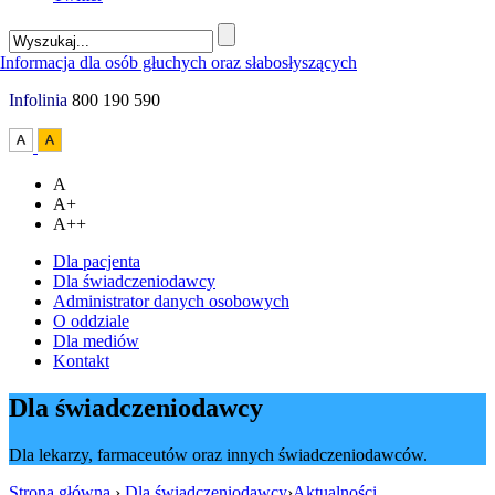
Infolinia
800 190 590
A
A+
A++
Dla pacjenta
Dla świadczeniodawcy
Administrator danych osobowych
O oddziale
Dla mediów
Kontakt
Dla świadczeniodawcy
Dla lekarzy, farmaceutów oraz innych świadczeniodawców.
Strona główna
›
Dla świadczeniodawcy
›
Aktualności