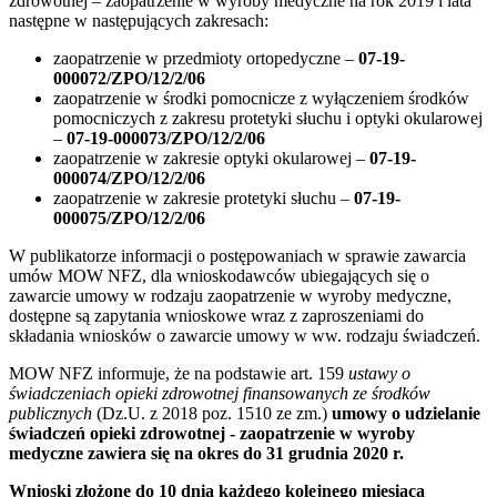
zdrowotnej – zaopatrzenie w wyroby medyczne na rok 2019 i lata
następne w następujących zakresach:
zaopatrzenie w przedmioty ortopedyczne –
07-19-
000072/ZPO/12/2/06
zaopatrzenie w środki pomocnicze z wyłączeniem środków
pomocniczych z zakresu protetyki słuchu i optyki okularowej
–
07-19-000073/ZPO/12/2/06
zaopatrzenie w zakresie optyki okularowej –
07-19-
000074/ZPO/12/2/06
zaopatrzenie w zakresie protetyki słuchu –
07-19-
000075/ZPO/12/2/06
W publikatorze informacji o postępowaniach w sprawie zawarcia
umów MOW NFZ, dla wnioskodawców ubiegających się o
zawarcie umowy w rodzaju zaopatrzenie w wyroby medyczne,
dostępne są zapytania wnioskowe wraz z zaproszeniami do
składania wniosków o zawarcie umowy w ww. rodzaju świadczeń.
MOW NFZ informuje, że na podstawie art. 159
ustawy o
świadczeniach opieki zdrowotnej finansowanych ze środków
publicznych
(Dz.U. z 2018 poz. 1510 ze zm.)
umowy o udzielanie
świadczeń opieki zdrowotnej - zaopatrzenie w wyroby
medyczne zawiera się na okres do 31 grudnia 2020 r.
Wnioski złożone do 10 dnia każdego kolejnego miesiąca