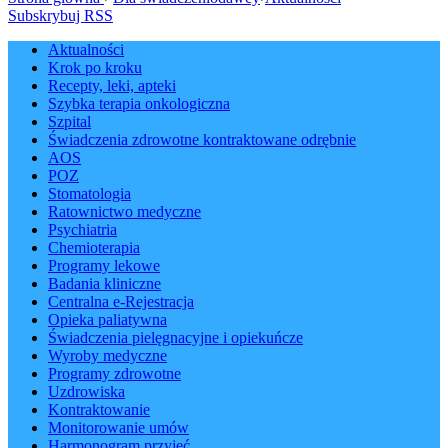
Subskrybuj RSS
Aktualności
Krok po kroku
Recepty, leki, apteki
Szybka terapia onkologiczna
Szpital
Świadczenia zdrowotne kontraktowane odrębnie
AOS
POZ
Stomatologia
Ratownictwo medyczne
Psychiatria
Chemioterapia
Programy lekowe
Badania kliniczne
Centralna e-Rejestracja
Opieka paliatywna
Świadczenia pielęgnacyjne i opiekuńcze
Wyroby medyczne
Programy zdrowotne
Uzdrowiska
Kontraktowanie
Monitorowanie umów
Harmonogram przyjęć