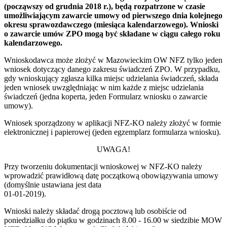
(począwszy od grudnia 2018 r.), będą rozpatrzone w czasie
umożliwiającym zawarcie umowy od pierwszego dnia kolejnego
okresu sprawozdawczego (miesiąca kalendarzowego). Wnioski
o zawarcie umów ZPO mogą być składane w ciągu całego roku
kalendarzowego.
Wnioskodawca może złożyć w Mazowieckim OW NFZ tylko jeden
wniosek dotyczący danego zakresu świadczeń ZPO. W przypadku,
gdy wnioskujący zgłasza kilka miejsc udzielania świadczeń, składa
jeden wniosek uwzględniając w nim każde z miejsc udzielania
świadczeń (jedna koperta, jeden Formularz wniosku o zawarcie
umowy).
Wniosek sporządzony w aplikacji NFZ-KO należy złożyć w formie
elektronicznej i papierowej (jeden egzemplarz formularza wniosku).
UWAGA!
Przy tworzeniu dokumentacji wnioskowej w NFZ-KO należy
wprowadzić prawidłową datę początkową obowiązywania umowy
(domyślnie ustawiana jest data
01-01-2019).
Wnioski należy składać drogą pocztową lub osobiście od
poniedziałku do piątku w godzinach 8.00 - 16.00 w siedzibie MOW