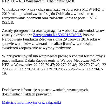
NFZ 00 – 613 Warszawa ul. Chałubińskiego 8.
Wnioskodawcy, którzy chcą nawiązać współpracę z MOW NFZ w
2019 roku, powinni zwrócić się do Oddziału z wnioskiem o
zarejestrowanie podmiotu oraz założenie konta w portalu NFZ
(SZOI).
Zasady postępowania oraz wymagania wobec świadczeniodawców
zostały określone w
Zarządzeniu Nr 59/2016/DSOZ
Prezesa
Narodowego Funduszu Zdrowia z dnia 29 czerwca 2016 roku w
sprawie warunków zawierania i realizacji umów w rodzaju
świadczeń zaopatrzenie w wyroby medyczne.
W przypadku pytań lub wątpliwości proszę o kontakt telefoniczny z
pracownikami Działu Zaopatrzenia w Wyroby Medyczne MOW
NFZ w Warszawie:
22 279 79 47; 22 279 79 48; 22 279 79 49; 22
279 79 50; 22 279 79 51; 22 279 79 28; 22 279-79-57, 22 279-67-
19.
Dodatkowe informacje o postępowaniach, wymaganych
dokumentach i aktach prawnych:
Materiały informacyjne oraz załączniki