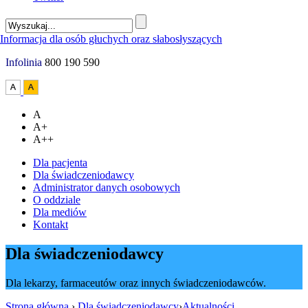
Infolinia
800 190 590
A
A+
A++
Dla pacjenta
Dla świadczeniodawcy
Administrator danych osobowych
O oddziale
Dla mediów
Kontakt
Dla świadczeniodawcy
Dla lekarzy, farmaceutów oraz innych świadczeniodawców.
Strona główna
›
Dla świadczeniodawcy
›
Aktualności