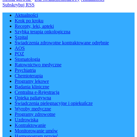
Subskrybuj RSS
Aktualności
Krok po kroku
Recepty, leki, apteki
Szybka terapia onkologiczna
Szpital
Świadczenia zdrowotne kontraktowane odrębnie
AOS
POZ
Stomatologia
Ratownictwo medyczne
Psychiatria
Chemioterapia
Programy lekowe
Badania kliniczne
Centralna e-Rejestracja
Opieka paliatywna
Świadczenia pielęgnacyjne i opiekuńcze
Wyroby medyczne
Programy zdrowotne
Uzdrowiska
Kontraktowanie
Monitorowanie umów
Harmonogram przyjęć