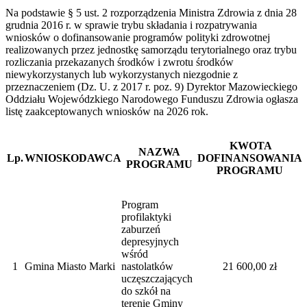
Na podstawie § 5 ust. 2 rozporządzenia Ministra Zdrowia z dnia 28
grudnia 2016 r. w sprawie trybu składania i rozpatrywania
wniosków o dofinansowanie programów polityki zdrowotnej
realizowanych przez jednostkę samorządu terytorialnego oraz trybu
rozliczania przekazanych środków i zwrotu środków
niewykorzystanych lub wykorzystanych niezgodnie z
przeznaczeniem (Dz. U. z 2017 r. poz. 9) Dyrektor Mazowieckiego
Oddziału Wojewódzkiego Narodowego Funduszu Zdrowia ogłasza
listę zaakceptowanych wniosków na 2026 rok.
KWOTA
NAZWA
Lp.
WNIOSKODAWCA
DOFINANSOWANIA
PROGRAMU
PROGRAMU
Program
profilaktyki
zaburzeń
depresyjnych
wśród
1
Gmina Miasto Marki
nastolatków
21 600,00 zł
uczęszczających
do szkół na
terenie Gminy