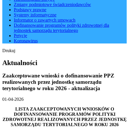
Zmiany podmiotowe świadczeniodawców
Podstawy prawne
Systemy informatyczne
Informator o zawartych umowach
Dofinansowanie programów polityki zdrowotnej dla
jednostek samorządu terytorialnego
Petycje
Koronawirus
Drukuj
Aktualności
Zaakceptowane wnioski o dofinansowanie PPZ
realizowanych przez jednostkę samorządu
terytorialnego w roku 2026 - aktualizacja
01-04-2026
LISTA ZAAKCEPTOWANYCH WNIOSKÓW O
DOFINANSOWANIE PROGRAMÓW POLITYKI
ZDROWOTNEJ REALIZOWANYCH PRZEZ JEDNOSTKĘ
SAMORZĄDU TERYTORIALNEGO W ROKU 2026