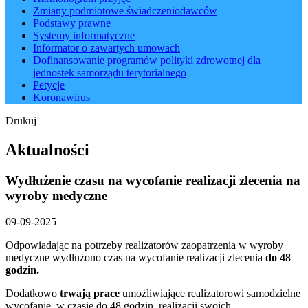
Zmiany podmiotowe świadczeniodawców
Podstawy prawne
Systemy informatyczne
Informator o zawartych umowach
Dofinansowanie programów polityki zdrowotnej dla
jednostek samorządu terytorialnego
Petycje
Koronawirus
Drukuj
Aktualności
Wydłużenie czasu na wycofanie realizacji zlecenia na
wyroby medyczne
09-09-2025
Odpowiadając na potrzeby realizatorów zaopatrzenia w wyroby
medyczne wydłużono czas na wycofanie realizacji zlecenia
do 48
godzin.
Dodatkowo
trwają prace
umożliwiające realizatorowi samodzielne
wycofanie, w czasie do 48 godzin, realizacji swoich