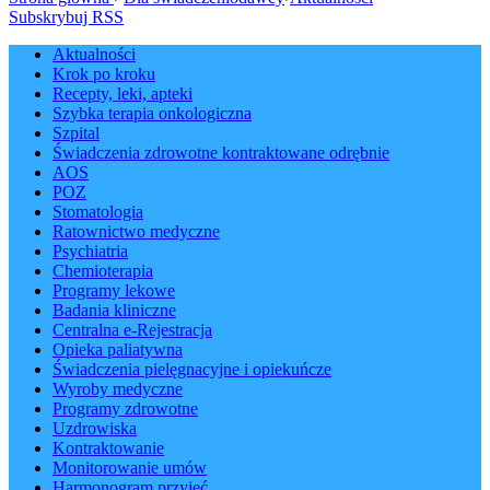
Subskrybuj RSS
Aktualności
Krok po kroku
Recepty, leki, apteki
Szybka terapia onkologiczna
Szpital
Świadczenia zdrowotne kontraktowane odrębnie
AOS
POZ
Stomatologia
Ratownictwo medyczne
Psychiatria
Chemioterapia
Programy lekowe
Badania kliniczne
Centralna e-Rejestracja
Opieka paliatywna
Świadczenia pielęgnacyjne i opiekuńcze
Wyroby medyczne
Programy zdrowotne
Uzdrowiska
Kontraktowanie
Monitorowanie umów
Harmonogram przyjęć