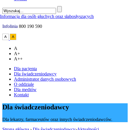
Infolinia
800 190 590
A
A+
A++
Dla pacjenta
Dla świadczeniodawcy
Administrator danych osobowych
O oddziale
Dla mediów
Kontakt
Dla świadczeniodawcy
Dla lekarzy, farmaceutów oraz innych świadczeniodawców.
Strona główna
›
Dla świadczeniodawcy
›
Aktualności