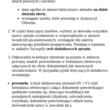
aktach prawnych i zawierać:
dane zgodne ze stanem faktycznym i aktualne
na dzień
złożenia oferty
,
wymagane zasoby, które pozostają w dyspozycji
Oferenta.
W części dotyczącej zasobów, wybierz ze słownika wszystkie
nazwy sprzętu wymienione w rozporządzeniu w sprawie
świadczeń gwarantowanych, wymagane dla zakresu
stanowiącego przedmiot postępowania. Pamiętaj o wpisaniu
w zakładce
Szczegóły
cech dodatkowych sprzętu
.
Odpowiedzi twierdzące udzielone na pytania w ankiecie,
powinny znaleźć potwierdzenie w formularzu ofertowym,
załączonych do oferty dokumentach lub stosownych
oświadczeniach. W przypadku pytań dotyczących dodatkowo
ocenianego:
personelu
, wykaż deklarowany personel (IV i VI część
formularza ofertowego) i załącz dokumenty potwierdzające
spełnienie warunku np. dotyczące kwalifikacji lub
posiadanych umiejętności (dyplomy, zaświadczenia,
certyfikaty, dokumenty potwierdzające odbyte kursy,
doświadczenie pracy w zawodzie itp.),