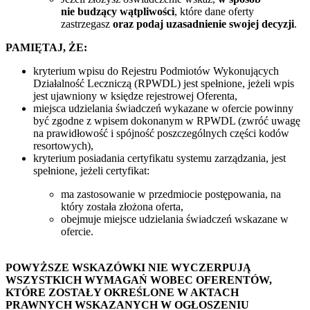
nie budzący wątpliwości
, które dane oferty
zastrzegasz
oraz podaj uzasadnienie swojej decyzji
.
PAMIĘTAJ, ŻE:
kryterium wpisu do Rejestru Podmiotów Wykonujących
Działalność Leczniczą (RPWDL) jest spełnione, jeżeli wpis
jest ujawniony w księdze rejestrowej Oferenta,
miejsca udzielania świadczeń wykazane w ofercie powinny
być zgodne z wpisem dokonanym w RPWDL (zwróć uwagę
na prawidłowość i spójność poszczególnych części kodów
resortowych),
kryterium posiadania certyfikatu systemu zarządzania, jest
spełnione, jeżeli certyfikat:
ma zastosowanie w przedmiocie postępowania, na
który została złożona oferta,
obejmuje miejsce udzielania świadczeń wskazane w
ofercie.
POWYŻSZE WSKAZÓWKI NIE WYCZERPUJĄ
WSZYSTKICH WYMAGAŃ WOBEC OFERENTÓW,
KTÓRE ZOSTAŁY OKREŚLONE W AKTACH
PRAWNYCH WSKAZANYCH W OGŁOSZENIU