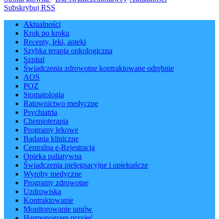
Subskrybuj RSS
Aktualności
Krok po kroku
Recepty, leki, apteki
Szybka terapia onkologiczna
Szpital
Świadczenia zdrowotne kontraktowane odrębnie
AOS
POZ
Stomatologia
Ratownictwo medyczne
Psychiatria
Chemioterapia
Programy lekowe
Badania kliniczne
Centralna e-Rejestracja
Opieka paliatywna
Świadczenia pielęgnacyjne i opiekuńcze
Wyroby medyczne
Programy zdrowotne
Uzdrowiska
Kontraktowanie
Monitorowanie umów
Harmonogram przyjęć