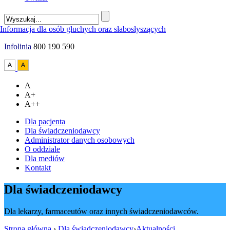
Infolinia
800 190 590
A
A+
A++
Dla pacjenta
Dla świadczeniodawcy
Administrator danych osobowych
O oddziale
Dla mediów
Kontakt
Dla świadczeniodawcy
Dla lekarzy, farmaceutów oraz innych świadczeniodawców.
Strona główna
›
Dla świadczeniodawcy
›
Aktualności