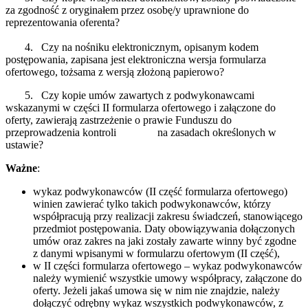
za zgodność z oryginałem przez osobę/y uprawnione do
reprezentowania oferenta?
4. Czy na nośniku elektronicznym, opisanym kodem
postępowania, zapisana jest elektroniczna wersja formularza
ofertowego, tożsama z wersją złożoną papierowo?
5. Czy kopie umów zawartych z podwykonawcami
wskazanymi w części II formularza ofertowego i załączone do
oferty, zawierają zastrzeżenie o prawie Funduszu do
przeprowadzenia kontroli na zasadach określonych w
ustawie?
Ważne
:
wykaz podwykonawców (II część formularza ofertowego)
winien zawierać tylko takich podwykonawców, którzy
współpracują przy realizacji zakresu świadczeń, stanowiącego
przedmiot postępowania. Daty obowiązywania dołączonych
umów oraz zakres na jaki zostały zawarte winny być zgodne
z danymi wpisanymi w formularzu ofertowym (II część),
w II części formularza ofertowego – wykaz podwykonawców
należy wymienić wszystkie umowy współpracy, załączone do
oferty. Jeżeli jakaś umowa się w nim nie znajdzie, należy
dołączyć odrębny wykaz wszystkich podwykonawców, z