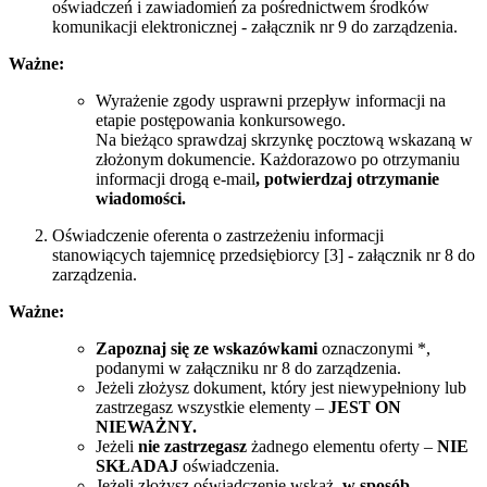
oświadczeń i zawiadomień za pośrednictwem środków
komunikacji elektronicznej - załącznik nr 9 do zarządzenia.
Ważne:
Wyrażenie zgody usprawni przepływ informacji na
etapie postępowania konkursowego.
Na bieżąco sprawdzaj skrzynkę pocztową wskazaną w
złożonym dokumencie. Każdorazowo po otrzymaniu
informacji drogą e-mail
, potwierdzaj otrzymanie
wiadomości.
Oświadczenie oferenta o zastrzeżeniu informacji
stanowiących tajemnicę przedsiębiorcy [3] - załącznik nr 8 do
zarządzenia.
Ważne:
Zapoznaj się ze wskazówkami
oznaczonymi *,
podanymi w załączniku nr 8 do zarządzenia.
Jeżeli złożysz dokument, który jest niewypełniony lub
zastrzegasz wszystkie elementy –
JEST ON
NIEWAŻNY.
Jeżeli
nie zastrzegasz
żadnego elementu oferty –
NIE
SKŁADAJ
oświadczenia.
Jeżeli złożysz oświadczenie wskaż,
w sposób