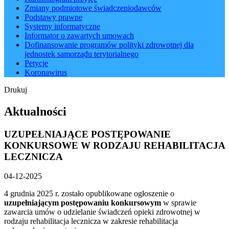
Zmiany podmiotowe świadczeniodawców
Podstawy prawne
Systemy informatyczne
Informator o zawartych umowach
Dofinansowanie programów polityki zdrowotnej dla
jednostek samorządu terytorialnego
Petycje
Koronawirus
Drukuj
Aktualności
UZUPEŁNIAJĄCE POSTĘPOWANIE
KONKURSOWE W RODZAJU REHABILITACJA
LECZNICZA
04-12-2025
4 grudnia 2025 r. zostało opublikowane ogłoszenie o
uzupełniającym postępowaniu konkursowym
w sprawie
zawarcia umów o udzielanie świadczeń opieki zdrowotnej w
rodzaju rehabilitacja lecznicza w zakresie rehabilitacja