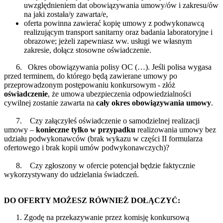
uwzględnieniem dat obowiązywania umowy/ów i zakresu/ów
na jaki została/y zawarta/e,
oferta powinna zawierać kopię umowy z podwykonawcą
realizującym transport sanitarny oraz badania laboratoryjne i
obrazowe; jeżeli zapewniasz ww. usługi we własnym
zakresie, dołącz stosowne oświadczenie.
6. Okres obowiązywania polisy OC (…). Jeśli polisa wygasa
przed terminem, do którego będą zawierane umowy po
przeprowadzonym postępowaniu konkursowym - złóż
oświadczenie
, że umowa ubezpieczenia odpowiedzialności
cywilnej zostanie zawarta na
cały okres obowiązywania umowy
.
7. Czy załączyłeś oświadczenie o samodzielnej realizacji
umowy –
konieczne tylko w przypadku
realizowania umowy bez
udziału podwykonawców (brak wykazu w części II formularza
ofertowego i brak kopii umów podwykonawczych)?
8. Czy zgłoszony w ofercie potencjał będzie faktycznie
wykorzystywany do udzielania świadczeń.
DO OFERTY MOŻESZ RÓWNIEŻ DOŁĄCZYĆ:
Zgodę na przekazywanie przez komisję konkursową