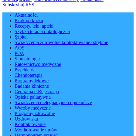
Subskrybuj RSS
Aktualności
Krok po kroku
Recepty, leki, apteki
Szybka terapia onkologiczna
Szpital
Świadczenia zdrowotne kontraktowane odrębnie
AOS
POZ
Stomatologia
Ratownictwo medyczne
Psychiatria
Chemioterapia
Programy lekowe
Badania kliniczne
Centralna e-Rejestracja
Opieka paliatywna
Świadczenia pielęgnacyjne i opiekuńcze
Wyroby medyczne
Programy zdrowotne
Uzdrowiska
Kontraktowanie
Monitorowanie umów
Harmonogram przyjęć