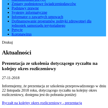
Zmiany podmiotowe świadczeniodawców
Podstawy prawne
Systemy informatyczne
Informator o zawartych umowach
Dofinansowanie programów polityki zdrowotnej dla
jednostek samorządu terytorialnego
Petycje
Koronawirus
Drukuj
Aktualności
Prezentacja ze szkolenia dotyczącego ryczałtu na
kolejny okres rozliczeniowy
27-11-2018
Informujemy, że prezentacja ze szkolenia przeprowadzonego w dniu
22 listopada 2018 roku, dotyczącego ryczałtu na kolejny okres
rozliczeniowy, dostępna jest do pobrania poniżej:
Ryczałt na kolejny okres rozliczeniowy - prezentacja