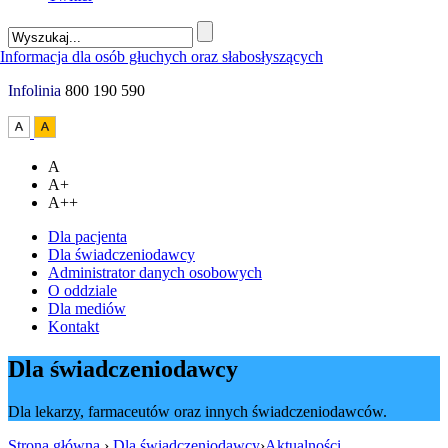
Infolinia
800 190 590
A
A+
A++
Dla pacjenta
Dla świadczeniodawcy
Administrator danych osobowych
O oddziale
Dla mediów
Kontakt
Dla świadczeniodawcy
Dla lekarzy, farmaceutów oraz innych świadczeniodawców.
Strona główna
›
Dla świadczeniodawcy
›
Aktualności