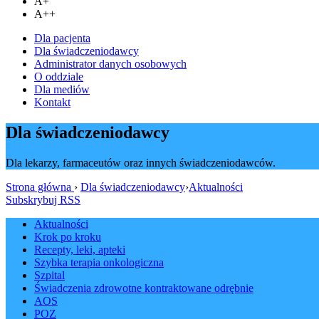
A+
A++
Dla pacjenta
Dla świadczeniodawcy
Administrator danych osobowych
O oddziale
Dla mediów
Kontakt
Dla świadczeniodawcy
Dla lekarzy, farmaceutów oraz innych świadczeniodawców.
Strona główna
›
Dla świadczeniodawcy
›
Aktualności
Subskrybuj RSS
Aktualności
Krok po kroku
Recepty, leki, apteki
Szybka terapia onkologiczna
Szpital
Świadczenia zdrowotne kontraktowane odrębnie
AOS
POZ