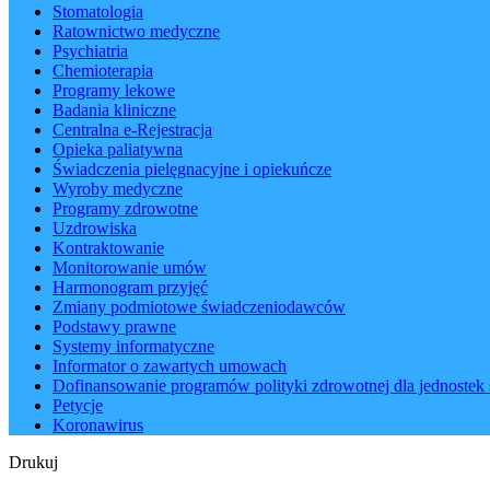
Stomatologia
Ratownictwo medyczne
Psychiatria
Chemioterapia
Programy lekowe
Badania kliniczne
Centralna e-Rejestracja
Opieka paliatywna
Świadczenia pielęgnacyjne i opiekuńcze
Wyroby medyczne
Programy zdrowotne
Uzdrowiska
Kontraktowanie
Monitorowanie umów
Harmonogram przyjęć
Zmiany podmiotowe świadczeniodawców
Podstawy prawne
Systemy informatyczne
Informator o zawartych umowach
Dofinansowanie programów polityki zdrowotnej dla jednostek 
Petycje
Koronawirus
Drukuj