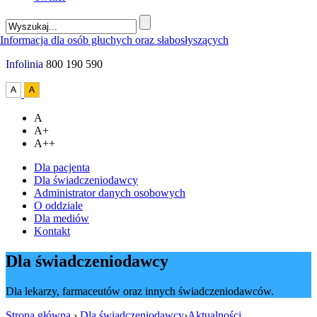
Infolinia
800 190 590
A
A+
A++
Dla pacjenta
Dla świadczeniodawcy
Administrator danych osobowych
O oddziale
Dla mediów
Kontakt
Dla świadczeniodawcy
Dla lekarzy, farmaceutów oraz innych świadczeniodawców.
Strona główna
›
Dla świadczeniodawcy
›
Aktualności