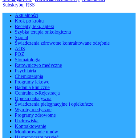
Subskrybuj RSS
Aktualności
Krok po kroku
Recepty, leki, apteki
Szybka terapia onkologiczna
Szpital
Świadczenia zdrowotne kontraktowane odrębnie
AOS
POZ
Stomatologia
Ratownictwo medyczne
Psychiatria
Chemioterapia
Programy lekowe
Badania kliniczne
Centralna e-Rejestracja
Opieka paliatywna
Świadczenia pielęgnacyjne i opiekuńcze
Wyroby medyczne
Programy zdrowotne
Uzdrowiska
Kontraktowanie
Monitorowanie umów
Harmonogram przyjęć