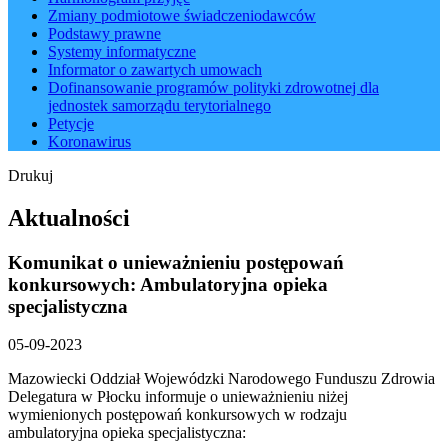
Zmiany podmiotowe świadczeniodawców
Podstawy prawne
Systemy informatyczne
Informator o zawartych umowach
Dofinansowanie programów polityki zdrowotnej dla
jednostek samorządu terytorialnego
Petycje
Koronawirus
Drukuj
Aktualności
Komunikat o unieważnieniu postępowań
konkursowych: Ambulatoryjna opieka
specjalistyczna
05-09-2023
Mazowiecki Oddział Wojewódzki Narodowego Funduszu Zdrowia
Delegatura w Płocku informuje o unieważnieniu niżej
wymienionych postępowań konkursowych w rodzaju
ambulatoryjna opieka specjalistyczna: