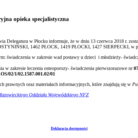
jna opieka specjalistyczna
elegatura w Płocku informuje, że w dniu 13 czerwca 2018 r. zosta
404 GOSTYNIŃSKI, 1462 PŁOCK, 1419 PŁOCKI, 1427 SIERPECKI, w po
ym: świadczenia w zakresie wad postawy u dzieci i młodzieży- świad
nia w zakresie leczenia osteoporozy- świadczenia pierwszorazowe nr
0
OS/02/1/02.1587.001.02/01
 prawnych oraz materiałach informacyjnych, które znajdują się w
Pu
 Mazowieckiego Oddziału Wojewódzkiego NFZ
Deklaracja dostępności