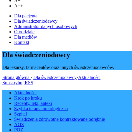
A+
A++
Dla pacjenta
Dla świadczeniodawcy
Administrator danych osobowych
O oddziale
Dla mediów
Kontakt
Dla świadczeniodawcy
Dla lekarzy, farmaceutów oraz innych świadczeniodawców.
Strona główna
›
Dla świadczeniodawcy
›
Aktualności
Subskrybuj RSS
Aktualności
Krok po kroku
Recepty, leki, apteki
Szybka terapia onkologiczna
Szpital
Świadczenia zdrowotne kontraktowane odrębnie
AOS
POZ