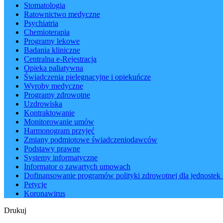
Stomatologia
Ratownictwo medyczne
Psychiatria
Chemioterapia
Programy lekowe
Badania kliniczne
Centralna e-Rejestracja
Opieka paliatywna
Świadczenia pielęgnacyjne i opiekuńcze
Wyroby medyczne
Programy zdrowotne
Uzdrowiska
Kontraktowanie
Monitorowanie umów
Harmonogram przyjęć
Zmiany podmiotowe świadczeniodawców
Podstawy prawne
Systemy informatyczne
Informator o zawartych umowach
Dofinansowanie programów polityki zdrowotnej dla jednostek 
Petycje
Koronawirus
Drukuj