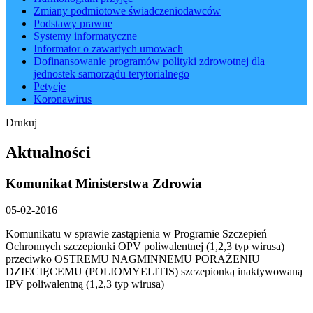
Zmiany podmiotowe świadczeniodawców
Podstawy prawne
Systemy informatyczne
Informator o zawartych umowach
Dofinansowanie programów polityki zdrowotnej dla
jednostek samorządu terytorialnego
Petycje
Koronawirus
Drukuj
Aktualności
Komunikat Ministerstwa Zdrowia
05-02-2016
Komunikatu w sprawie zastąpienia w Programie Szczepień
Ochronnych szczepionki OPV poliwalentnej (1,2,3 typ wirusa)
przeciwko OSTREMU NAGMINNEMU PORAŻENIU
DZIECIĘCEMU (POLIOMYELITIS) szczepionką inaktywowaną
IPV poliwalentną (1,2,3 typ wirusa)