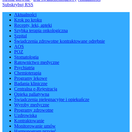
Subskrybuj RSS
Aktualności
Krok po kroku
Recepty, leki, apteki
Szybka terapia onkologiczna
Szpital
Świadczenia zdrowotne kontraktowane odrębnie
AOS
POZ
Stomatologia
Ratownictwo medyczne
Psychiatria
Chemioterapia
Programy lekowe
Badania kliniczne
Centralna e-Rejestracja
Opieka paliatywna
Świadczenia pielęgnacyjne i opiekuńcze
Wyroby medyczne
Programy zdrowotne
Uzdrowiska
Kontraktowanie
Monitorowanie umów
Harmonogram przyjęć