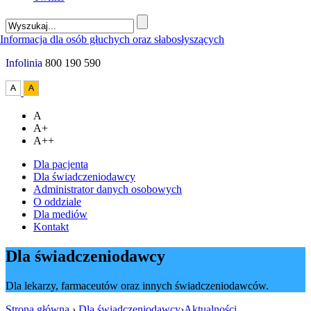
Infolinia
800 190 590
A
A+
A++
Dla pacjenta
Dla świadczeniodawcy
Administrator danych osobowych
O oddziale
Dla mediów
Kontakt
Dla świadczeniodawcy
Dla lekarzy, farmaceutów oraz innych świadczeniodawców.
Strona główna
›
Dla świadczeniodawcy
›
Aktualności