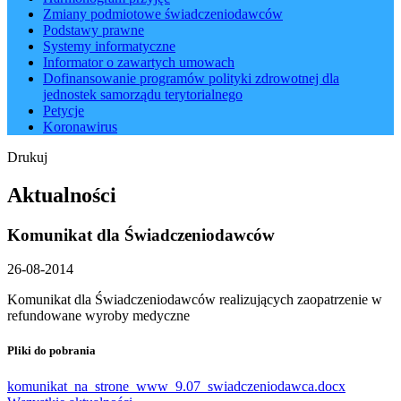
Zmiany podmiotowe świadczeniodawców
Podstawy prawne
Systemy informatyczne
Informator o zawartych umowach
Dofinansowanie programów polityki zdrowotnej dla
jednostek samorządu terytorialnego
Petycje
Koronawirus
Drukuj
Aktualności
Komunikat dla Świadczeniodawców
26-08-2014
Komunikat dla Świadczeniodawców realizujących zaopatrzenie w
refundowane wyroby medyczne
Pliki do pobrania
komunikat_na_strone_www_9.07_swiadczeniodawca.docx