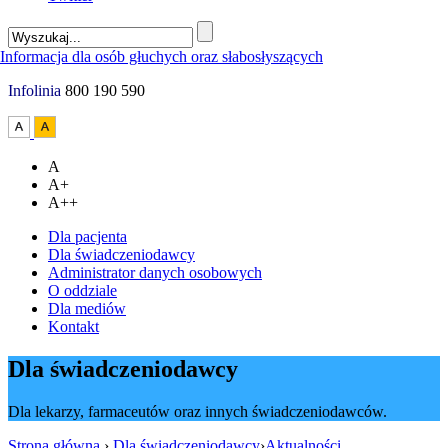
Infolinia
800 190 590
A
A+
A++
Dla pacjenta
Dla świadczeniodawcy
Administrator danych osobowych
O oddziale
Dla mediów
Kontakt
Dla świadczeniodawcy
Dla lekarzy, farmaceutów oraz innych świadczeniodawców.
Strona główna
›
Dla świadczeniodawcy
›
Aktualności