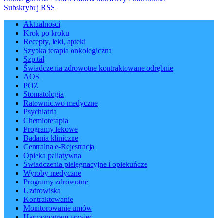
Subskrybuj RSS
Aktualności
Krok po kroku
Recepty, leki, apteki
Szybka terapia onkologiczna
Szpital
Świadczenia zdrowotne kontraktowane odrębnie
AOS
POZ
Stomatologia
Ratownictwo medyczne
Psychiatria
Chemioterapia
Programy lekowe
Badania kliniczne
Centralna e-Rejestracja
Opieka paliatywna
Świadczenia pielęgnacyjne i opiekuńcze
Wyroby medyczne
Programy zdrowotne
Uzdrowiska
Kontraktowanie
Monitorowanie umów
Harmonogram przyjęć