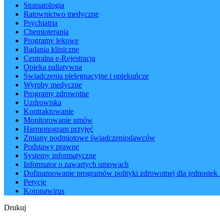
Stomatologia
Ratownictwo medyczne
Psychiatria
Chemioterapia
Programy lekowe
Badania kliniczne
Centralna e-Rejestracja
Opieka paliatywna
Świadczenia pielęgnacyjne i opiekuńcze
Wyroby medyczne
Programy zdrowotne
Uzdrowiska
Kontraktowanie
Monitorowanie umów
Harmonogram przyjęć
Zmiany podmiotowe świadczeniodawców
Podstawy prawne
Systemy informatyczne
Informator o zawartych umowach
Dofinansowanie programów polityki zdrowotnej dla jednostek 
Petycje
Koronawirus
Drukuj