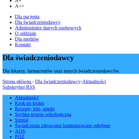
A+
A++
Dla pacjenta
Dla świadczeniodawcy
Administrator danych osobowych
O oddziale
Dla mediów
Kontakt
Dla świadczeniodawcy
Dla lekarzy, farmaceutów oraz innych świadczeniodawców.
Strona główna
›
Dla świadczeniodawcy
›
Aktualności
Subskrybuj RSS
Aktualności
Krok po kroku
Recepty, leki, apteki
Szybka terapia onkologiczna
Szpital
Świadczenia zdrowotne kontraktowane odrębnie
AOS
POZ