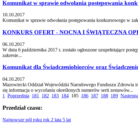
Komunikat w sprawie odwołania postępowania kon
10.10.2017
Komunikat w sprawie odwołania postępowania konkursowego w zakre
KONKURS OFERT - NOCNA I ŚWIĄTECZNA O
06.10.2017
W dniu 6 października 2017 r. zostało ogłoszone uzupełniające po
zakresie...
Komunikat dla Świadczeniobiorców oraz Świadczeniod
04.10.2017
Mazowiecki Oddział Wojewódzki Narodowego Funduszu Zdrowia infor
się informacja o wycofaniu określonych numerów serii zestawów...
1
Poprzednia
181
182
183
184
185
186
187
188
189
Następn
Przedział czasu:
Najnowsze
pół roku
rok
2 lata
5 lat