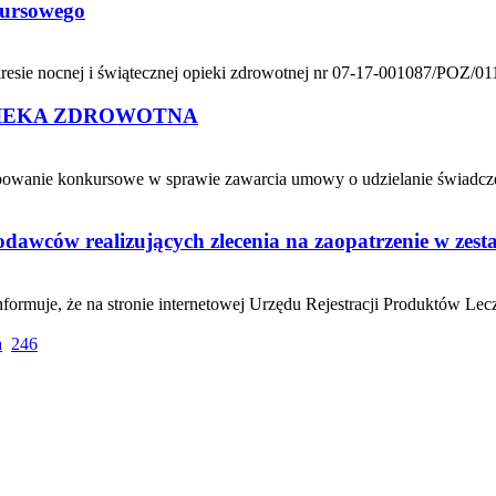
kursowego
sie nocnej i świątecznej opieki zdrowotnej nr 07-17-001087/POZ/01
PIEKA ZDROWOTNA
stępowanie konkursowe w sprawie zawarcia umowy o udzielanie świadc
awców realizujących zlecenia na zaopatrzenie w zest
muje, że na stronie internetowej Urzędu Rejestracji Produktów Le
a
246