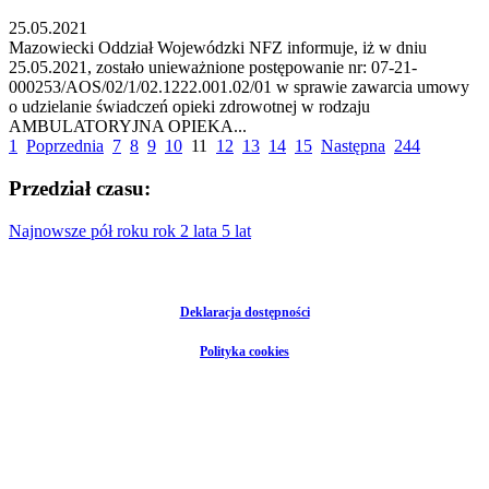
25.05.2021
Mazowiecki Oddział Wojewódzki NFZ informuje, iż w dniu
25.05.2021, zostało unieważnione postępowanie nr: 07-21-
000253/AOS/02/1/02.1222.001.02/01 w sprawie zawarcia umowy
o udzielanie świadczeń opieki zdrowotnej w rodzaju
AMBULATORYJNA OPIEKA...
1
Poprzednia
7
8
9
10
11
12
13
14
15
Następna
244
Przedział czasu:
Najnowsze
pół roku
rok
2 lata
5 lat
Deklaracja dostępności
Polityka cookies