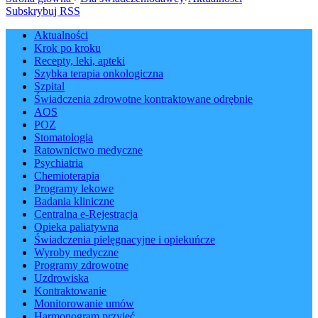
Subskrybuj RSS
Aktualności
Krok po kroku
Recepty, leki, apteki
Szybka terapia onkologiczna
Szpital
Świadczenia zdrowotne kontraktowane odrębnie
AOS
POZ
Stomatologia
Ratownictwo medyczne
Psychiatria
Chemioterapia
Programy lekowe
Badania kliniczne
Centralna e-Rejestracja
Opieka paliatywna
Świadczenia pielęgnacyjne i opiekuńcze
Wyroby medyczne
Programy zdrowotne
Uzdrowiska
Kontraktowanie
Monitorowanie umów
Harmonogram przyjęć