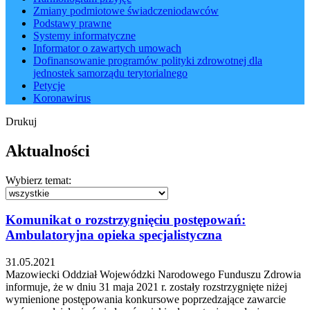
Zmiany podmiotowe świadczeniodawców
Podstawy prawne
Systemy informatyczne
Informator o zawartych umowach
Dofinansowanie programów polityki zdrowotnej dla
jednostek samorządu terytorialnego
Petycje
Koronawirus
Drukuj
Aktualności
Wybierz temat:
Komunikat o rozstrzygnięciu postępowań:
Ambulatoryjna opieka specjalistyczna
31.05.2021
Mazowiecki Oddział Wojewódzki Narodowego Funduszu Zdrowia
informuje, że w dniu 31 maja 2021 r. zostały rozstrzygnięte niżej
wymienione postępowania konkursowe poprzedzające zawarcie