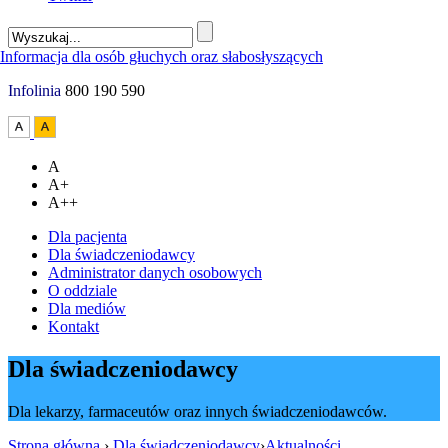
Infolinia
800 190 590
A
A+
A++
Dla pacjenta
Dla świadczeniodawcy
Administrator danych osobowych
O oddziale
Dla mediów
Kontakt
Dla świadczeniodawcy
Dla lekarzy, farmaceutów oraz innych świadczeniodawców.
Strona główna
›
Dla świadczeniodawcy
›
Aktualności