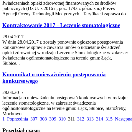
świadczeniach opieki zdrowotnej finansowanych ze środków
publicznych (Dz.U. z 2016 r., poz. 1793 z późn. zm.) Prezes
Agencji Oceny Technologii Medycznych i Taryfikacji zaprasza do...
Kontraktowanie 2017 - Leczenie stomatologiczne
28.04.2017
W dniu 28.04.2017 r. zostały ponownie ogłoszone postępowania
konkursowe w sprawie zawarcia umów o udzielanie świadczeń
opieki zdrowotnej w rodzaju Leczenie Stomatologiczne w zakresie:
świadczenia ogólnostomatologiczne na terenie gmin: Łąck,
Słubice...
Komunikat o unieważnieniu postępowania
konkursowego
28.04.2017
Informacja o unieważnieniu postępowań konkursowych w rodzaju:
leczenie stomatologiczne, w zakresie: świadczenia
ogólnostomatologiczne na terenie gmin: Łąck, Słubice, Staroźreby,
Mochowo
1
Poprzednia
307
308
309
310
311
312
313
314
315
Następn
Przedział czasu: