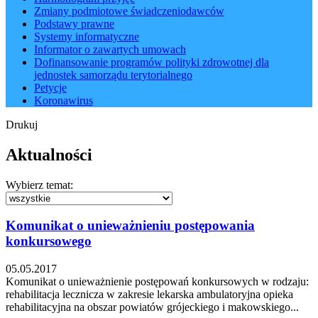
Zmiany podmiotowe świadczeniodawców
Podstawy prawne
Systemy informatyczne
Informator o zawartych umowach
Dofinansowanie programów polityki zdrowotnej dla
jednostek samorządu terytorialnego
Petycje
Koronawirus
Drukuj
Aktualności
Wybierz temat:
Komunikat o unieważnieniu postępowania
konkursowego
05.05.2017
Komunikat o unieważnienie postępowań konkursowych w rodzaju:
rehabilitacja lecznicza w zakresie lekarska ambulatoryjna opieka
rehabilitacyjna na obszar powiatów grójeckiego i makowskiego...