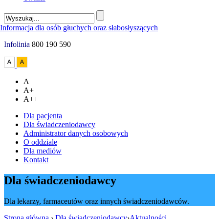
Infolinia
800 190 590
A
A+
A++
Dla pacjenta
Dla świadczeniodawcy
Administrator danych osobowych
O oddziale
Dla mediów
Kontakt
Dla świadczeniodawcy
Dla lekarzy, farmaceutów oraz innych świadczeniodawców.
Strona główna
›
Dla świadczeniodawcy
›
Aktualności