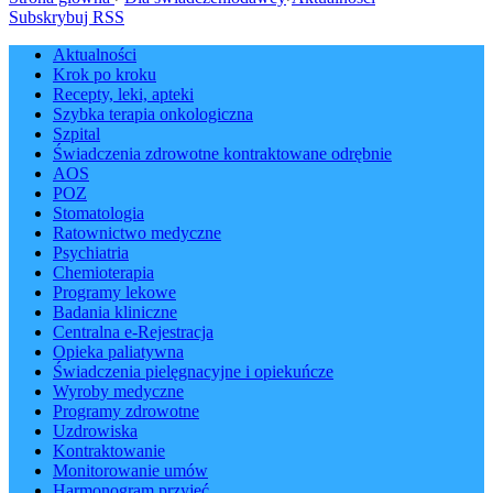
Subskrybuj RSS
Aktualności
Krok po kroku
Recepty, leki, apteki
Szybka terapia onkologiczna
Szpital
Świadczenia zdrowotne kontraktowane odrębnie
AOS
POZ
Stomatologia
Ratownictwo medyczne
Psychiatria
Chemioterapia
Programy lekowe
Badania kliniczne
Centralna e-Rejestracja
Opieka paliatywna
Świadczenia pielęgnacyjne i opiekuńcze
Wyroby medyczne
Programy zdrowotne
Uzdrowiska
Kontraktowanie
Monitorowanie umów
Harmonogram przyjęć