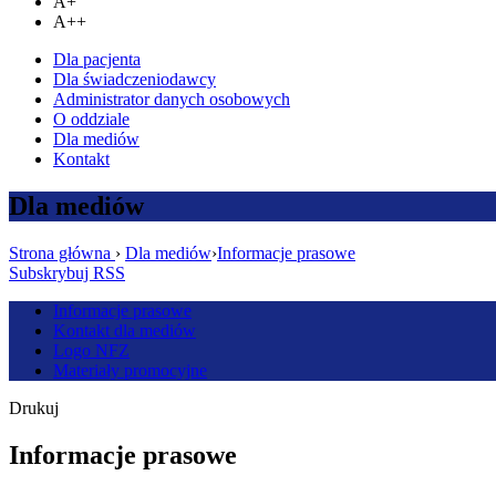
A+
A++
Dla pacjenta
Dla świadczeniodawcy
Administrator danych osobowych
O oddziale
Dla mediów
Kontakt
Dla mediów
Strona główna
›
Dla mediów
›
Informacje prasowe
Subskrybuj RSS
Informacje prasowe
Kontakt dla mediów
Logo NFZ
Materiały promocyjne
Drukuj
Informacje prasowe