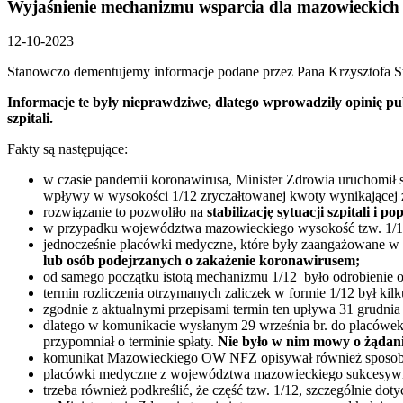
Wyjaśnienie mechanizmu wsparcia dla mazowieckich s
12-10-2023
Stanowczo dementujemy informacje podane przez Pana Krzysztofa Str
Informacje te były nieprawdziwe, dlatego wprowadziły opinię pub
szpitali.
Fakty są następujące:
w czasie pandemii koronawirusa, Minister Zdrowia uruchom
wpływy w wysokości 1/12 zryczałtowanej kwoty wynikające
rozwiązanie to pozwoliło na
stabilizację sytuacji szpitali i
w przypadku województwa mazowieckiego wysokość tzw. 1/12 
jednocześnie placówki medyczne, które były zaangażowane w 
lub osób podejrzanych o zakażenie koronawirusem;
od samego początku istotą mechanizmu 1/12 było odrobienie 
termin rozliczenia otrzymanych zaliczek w formie 1/12 był kil
zgodnie z aktualnymi przepisami termin ten upływa 31 grudnia 
dlatego w komunikacie wysłanym 29 września br. do placówe
przypomniał o terminie spłaty.
Nie było w nim mowy o żądani
komunikat Mazowieckiego OW NFZ opisywał również sposoby roz
placówki medyczne z województwa mazowieckiego sukcesywnie
trzeba również podkreślić, że część tzw. 1/12, szczególnie dotycz