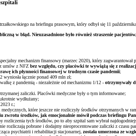
zpitali
załkowskiego na briefingu prasowym, który odbył się 11 października
liczną w błąd. Nieuzasadnione było również straszenie pacjentów,
ił specjalny mechanizm finansowy (marzec 2020), który zagwaranto
j z umów z NFZ
bez względu, czy placówki te wywiążą się z realiza
 poprawę ich płynności finansowej w trudnym czasie pandemii
;
wyniosła łącznie ponad 409 mln zł;
walkę z pandemią - niezależnie od mechanizmu 1/12 -
otrzymywały d
otrzymanej zaliczki. Placówki medyczne były o tym informowane;
kukrotnie wydłużany;
2023 r.;
k medycznych, które jeszcze nie rozliczyły środków otrzymanych w
u zwrotu środków, jak emocjonalnie mówił podczas briefingu Pan
liczenia tych środków, po to aby szpital sam wybrał najdogodniejszą
 rozliczają pobrane i dodajmy nieoprocentowane zaliczki z czasu 
ąca psychiatrii i rehabilitacji stacjonarnej,
została umorzona ze wzgl